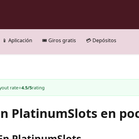
📱 Aplicación
🎟️ Giros gratis
💳 Depósitos
yout rate
⭐
4.5/5
rating
en PlatinumSlots en po
En PlatinumSlots