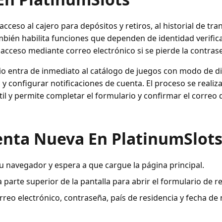
cceso al cajero para depósitos y retiros, al historial de tra
también habilita funciones que dependen de identidad verific
acceso mediante correo electrónico si se pierde la contras
rio entra de inmediato al catálogo de juegos con modo de d
 y configurar notificaciones de cuenta. El proceso se realiza
til y permite completar el formulario y confirmar el correo
enta Nueva En PlatinumSlot
tu navegador y espera a que cargue la página principal.
a parte superior de la pantalla para abrir el formulario de re
rreo electrónico, contraseña, país de residencia y fecha de 