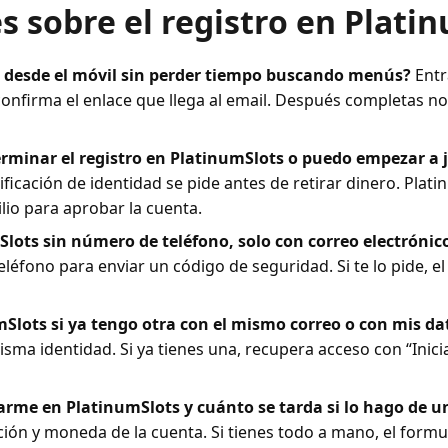
s sobre el registro en Plati
 desde el móvil sin perder tiempo buscando menús?
Entr
confirma el enlace que llega al email. Después completas n
erminar el registro en PlatinumSlots o puedo empezar a j
rificación de identidad se pide antes de retirar dinero. Pla
io para aprobar la cuenta.
lots sin número de teléfono, solo con correo electrónic
léfono para enviar un código de seguridad. Si te lo pide, e
Slots si ya tengo otra con el mismo correo o con mis da
sma identidad. Si ya tienes una, recupera acceso con “Inici
arme en PlatinumSlots y cuánto se tarda si lo hago de u
cción y moneda de la cuenta. Si tienes todo a mano, el formu