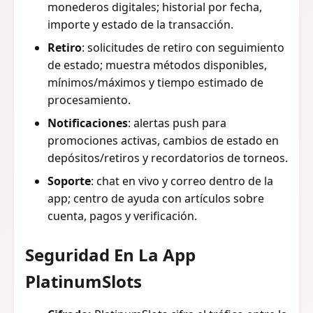
monederos digitales; historial por fecha,
importe y estado de la transacción.
Retiro
: solicitudes de retiro con seguimiento
de estado; muestra métodos disponibles,
mínimos/máximos y tiempo estimado de
procesamiento.
Notificaciones
: alertas push para
promociones activas, cambios de estado en
depósitos/retiros y recordatorios de torneos.
Soporte
: chat en vivo y correo dentro de la
app; centro de ayuda con artículos sobre
cuenta, pagos y verificación.
Seguridad En La App
PlatinumSlots