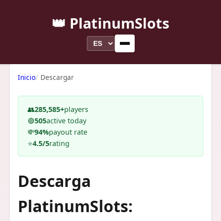
👑 PlatinumSlots
Inicio
Descargar
👥
285,585+
players
🟢
505
active today
💸
94%
payout rate
⭐
4.5/5
rating
Descarga
PlatinumSlots: