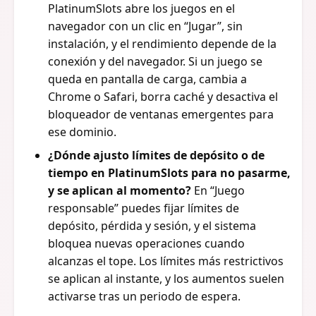
PlatinumSlots abre los juegos en el
navegador con un clic en “Jugar”, sin
instalación, y el rendimiento depende de la
conexión y del navegador. Si un juego se
queda en pantalla de carga, cambia a
Chrome o Safari, borra caché y desactiva el
bloqueador de ventanas emergentes para
ese dominio.
¿Dónde ajusto límites de depósito o de
tiempo en PlatinumSlots para no pasarme,
y se aplican al momento?
En “Juego
responsable” puedes fijar límites de
depósito, pérdida y sesión, y el sistema
bloquea nuevas operaciones cuando
alcanzas el tope. Los límites más restrictivos
se aplican al instante, y los aumentos suelen
activarse tras un periodo de espera.