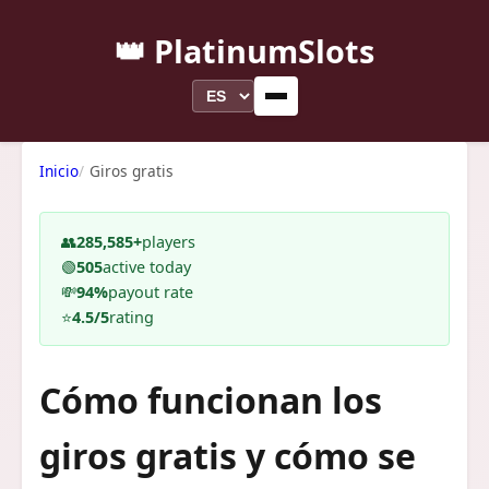
👑 PlatinumSlots
Inicio
Giros gratis
👥
285,585+
players
🟢
505
active today
💸
94%
payout rate
⭐
4.5/5
rating
Cómo funcionan los
giros gratis y cómo se