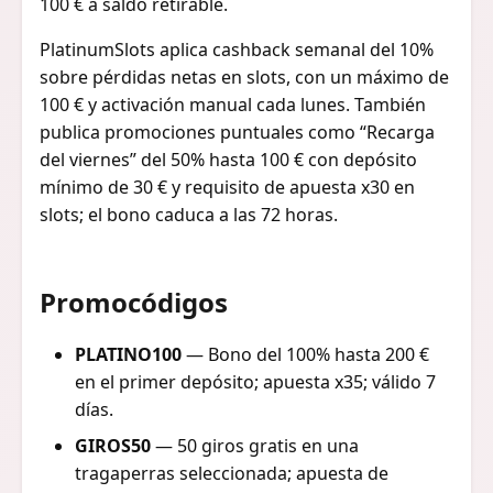
100 € a saldo retirable.
PlatinumSlots aplica cashback semanal del 10%
sobre pérdidas netas en slots, con un máximo de
100 € y activación manual cada lunes. También
publica promociones puntuales como “Recarga
del viernes” del 50% hasta 100 € con depósito
mínimo de 30 € y requisito de apuesta x30 en
slots; el bono caduca a las 72 horas.
Promocódigos
PLATINO100
— Bono del 100% hasta 200 €
en el primer depósito; apuesta x35; válido 7
días.
GIROS50
— 50 giros gratis en una
tragaperras seleccionada; apuesta de