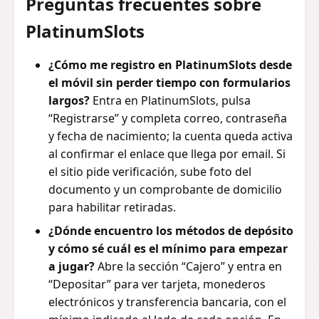
Preguntas frecuentes sobre
PlatinumSlots
¿Cómo me registro en PlatinumSlots desde
el móvil sin perder tiempo con formularios
largos?
Entra en PlatinumSlots, pulsa
“Registrarse” y completa correo, contraseña
y fecha de nacimiento; la cuenta queda activa
al confirmar el enlace que llega por email. Si
el sitio pide verificación, sube foto del
documento y un comprobante de domicilio
para habilitar retiradas.
¿Dónde encuentro los métodos de depósito
y cómo sé cuál es el mínimo para empezar
a jugar?
Abre la sección “Cajero” y entra en
“Depositar” para ver tarjeta, monederos
electrónicos y transferencia bancaria, con el