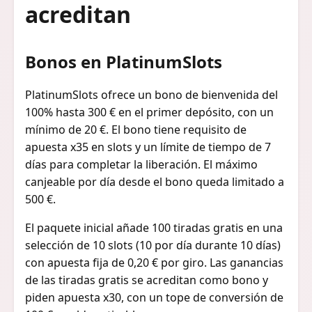
acreditan
Bonos en PlatinumSlots
PlatinumSlots ofrece un bono de bienvenida del
100% hasta 300 € en el primer depósito, con un
mínimo de 20 €. El bono tiene requisito de
apuesta x35 en slots y un límite de tiempo de 7
días para completar la liberación. El máximo
canjeable por día desde el bono queda limitado a
500 €.
El paquete inicial añade 100 tiradas gratis en una
selección de 10 slots (10 por día durante 10 días)
con apuesta fija de 0,20 € por giro. Las ganancias
de las tiradas gratis se acreditan como bono y
piden apuesta x30, con un tope de conversión de