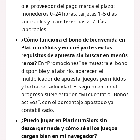
o el proveedor del pago marca el plazo:
monederos 0–24 horas, tarjetas 1–5 días
laborables y transferencias 2–7 días
laborables.
¿Cómo funciona el bono de bienvenida en
PlatinumSlots y en qué parte veo los
requisitos de apuesta sin buscar en menús
raros?
En “Promociones” se muestra el bono
disponible y, al abrirlo, aparecen el
multiplicador de apuesta, juegos permitidos
y fecha de caducidad. El seguimiento del
progreso suele estar en “Mi cuenta” o “Bonos
activos”, con el porcentaje apostado ya
contabilizado.
¿Puedo jugar en PlatinumSlots sin
descargar nada y cómo sé si los juegos
cargan bien en mi navegador?