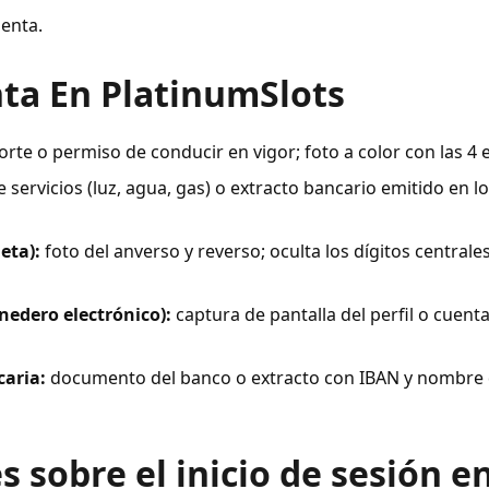
enta.
nta En PlatinumSlots
rte o permiso de conducir en vigor; foto a color con las 4 e
 servicios (luz, agua, gas) o extracto bancario emitido en 
eta):
foto del anverso y reverso; oculta los dígitos centrales 
nedero electrónico):
captura de pantalla del perfil o cuenta
caria:
documento del banco o extracto con IBAN y nombre de
 sobre el inicio de sesión e