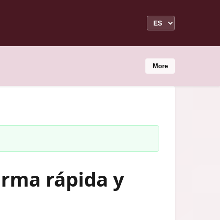
More
orma rápida y