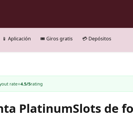
📱 Aplicación
🎟️ Giros gratis
💳 Depósitos
yout rate
⭐
4.5/5
rating
nta PlatinumSlots de f