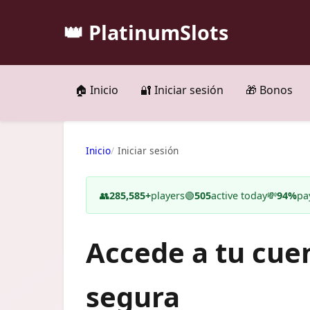
👑 PlatinumSlots
🏠 Inicio
🔐 Iniciar sesión
🎁 Bonos
Inicio
Iniciar sesión
👥
285,585+
players
🟢
505
active today
💸
94%
pa
Accede a tu cue
segura