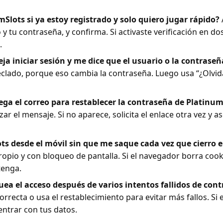
lots si ya estoy registrado y solo quiero jugar rápido?
 tu contraseña, y confirma. Si activaste verificación en do
.
a iniciar sesión y me dice que el usuario o la contrase
teclado, porque eso cambia la contraseña. Luego usa “¿Olvi
ega el correo para restablecer la contraseña de Platinum
zar el mensaje. Si no aparece, solicita el enlace otra vez 
ts desde el móvil sin que me saque cada vez que cierro 
opio y con bloqueo de pantalla. Si el navegador borra cookie
tenga.
ea el acceso después de varios intentos fallidos de con
orrecta o usa el restablecimiento para evitar más fallos. Si
entrar con tus datos.