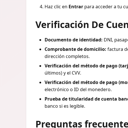
Haz clic en
Entrar
para acceder a tu cu
Verificación De Cue
Documento de identidad:
DNI, pasapo
Comprobante de domicilio:
factura de
dirección completos.
Verificación del método de pago (tarj
últimos) y el CVV.
Verificación del método de pago (mo
electrónico o ID del monedero.
Prueba de titularidad de cuenta ban
banco si es legible.
Preguntas frecuentes