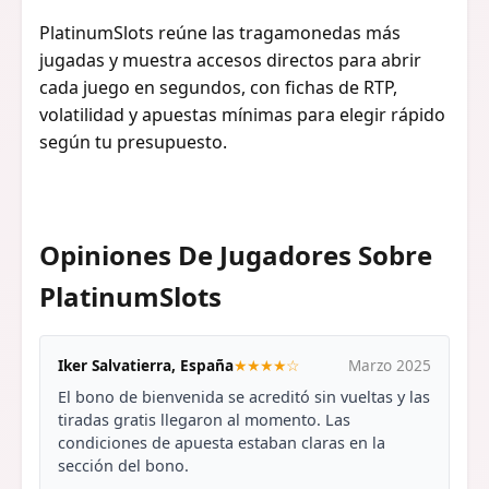
PlatinumSlots reúne las tragamonedas más
jugadas y muestra accesos directos para abrir
cada juego en segundos, con fichas de RTP,
volatilidad y apuestas mínimas para elegir rápido
según tu presupuesto.
Opiniones De Jugadores Sobre
PlatinumSlots
Iker Salvatierra, España
★★★★☆
Marzo 2025
El bono de bienvenida se acreditó sin vueltas y las
tiradas gratis llegaron al momento. Las
condiciones de apuesta estaban claras en la
sección del bono.