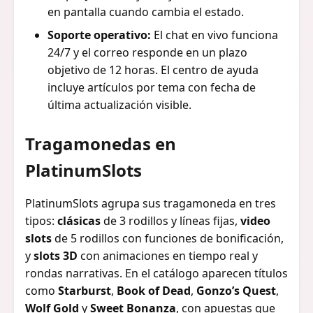
en pantalla cuando cambia el estado.
Soporte operativo:
El chat en vivo funciona
24/7 y el correo responde en un plazo
objetivo de 12 horas. El centro de ayuda
incluye artículos por tema con fecha de
última actualización visible.
Tragamonedas en
PlatinumSlots
PlatinumSlots agrupa sus tragamoneda en tres
tipos:
clásicas
de 3 rodillos y líneas fijas,
video
slots
de 5 rodillos con funciones de bonificación,
y
slots 3D
con animaciones en tiempo real y
rondas narrativas. En el catálogo aparecen títulos
como
Starburst
,
Book of Dead
,
Gonzo’s Quest
,
Wolf Gold
y
Sweet Bonanza
, con apuestas que