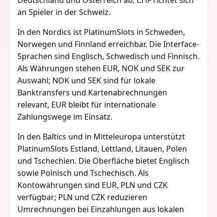
an Spieler in der Schweiz.
In den Nordics ist PlatinumSlots in Schweden,
Norwegen und Finnland erreichbar. Die Interface-
Sprachen sind Englisch, Schwedisch und Finnisch.
Als Währungen stehen EUR, NOK und SEK zur
Auswahl; NOK und SEK sind für lokale
Banktransfers und Kartenabrechnungen
relevant, EUR bleibt für internationale
Zahlungswege im Einsatz.
In den Baltics und in Mitteleuropa unterstützt
PlatinumSlots Estland, Lettland, Litauen, Polen
und Tschechien. Die Oberfläche bietet Englisch
sowie Polnisch und Tschechisch. Als
Kontowährungen sind EUR, PLN und CZK
verfügbar; PLN und CZK reduzieren
Umrechnungen bei Einzahlungen aus lokalen