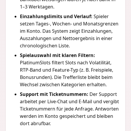
1–3 Werktagen.
Einzahlungslimits und Verlauf:
Spieler
setzen Tages-, Wochen- und Monatsgrenzen
im Konto. Das System zeigt Einzahlungen,
Auszahlungen und Nettoergebnis in einer
chronologischen Liste.
Spielauswahl mit klaren Filtern:
PlatinumSlots filtert Slots nach Volatilität,
RTP-Band und Feature-Typ (z. B. Freispiele,
Bonusrunden). Die Trefferliste bleibt beim
Wechsel zwischen Kategorien erhalten.
Support mit Ticketnummern:
Der Support
arbeitet per Live-Chat und E-Mail und vergibt
Ticketnummern für jede Anfrage. Antworten
werden im Konto gespeichert und bleiben
dort abrufbar.