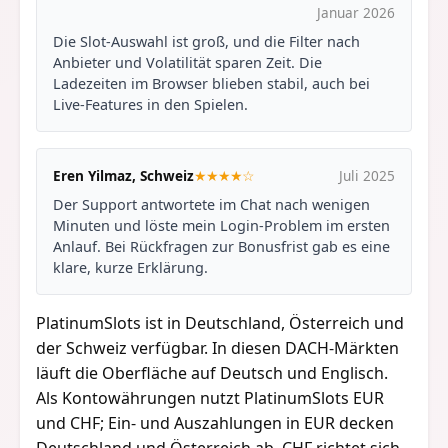
Januar 2026
Die Slot-Auswahl ist groß, und die Filter nach
Anbieter und Volatilität sparen Zeit. Die
Ladezeiten im Browser blieben stabil, auch bei
Live-Features in den Spielen.
Eren Yilmaz, Schweiz
★★★★☆
Juli 2025
Der Support antwortete im Chat nach wenigen
Minuten und löste mein Login-Problem im ersten
Anlauf. Bei Rückfragen zur Bonusfrist gab es eine
klare, kurze Erklärung.
PlatinumSlots ist in Deutschland, Österreich und
der Schweiz verfügbar. In diesen DACH-Märkten
läuft die Oberfläche auf Deutsch und Englisch.
Als Kontowährungen nutzt PlatinumSlots EUR
und CHF; Ein- und Auszahlungen in EUR decken
Deutschland und Österreich ab, CHF richtet sich