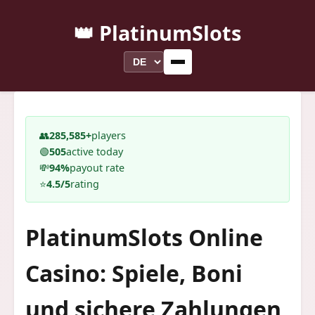
👑 PlatinumSlots
👥
285,585+
players
🟢
505
active today
💸
94%
payout rate
⭐
4.5/5
rating
PlatinumSlots Online
Casino: Spiele, Boni
und sichere Zahlungen