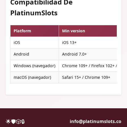
Compatibilidad De
PlatinumSlots
Platform
Min version
iOS
iOS 13+
Android
Android 7.0+
Windows (navegador)
Chrome 109+ / Firefox 102+ / Edg
macOS (navegador)
Safari 15+ / Chrome 109+
🌟
🛡️
🎲
🔒
info@platinumslots.co