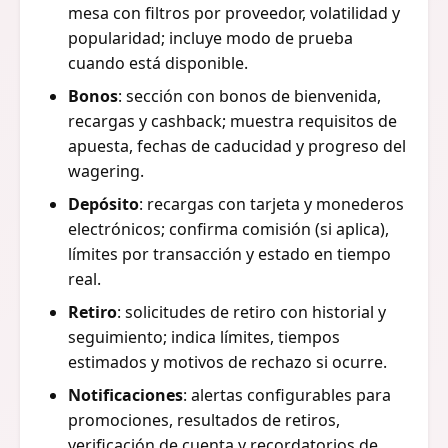
mesa con filtros por proveedor, volatilidad y
popularidad; incluye modo de prueba
cuando está disponible.
Bonos
: sección con bonos de bienvenida,
recargas y cashback; muestra requisitos de
apuesta, fechas de caducidad y progreso del
wagering.
Depósito
: recargas con tarjeta y monederos
electrónicos; confirma comisión (si aplica),
límites por transacción y estado en tiempo
real.
Retiro
: solicitudes de retiro con historial y
seguimiento; indica límites, tiempos
estimados y motivos de rechazo si ocurre.
Notificaciones
: alertas configurables para
promociones, resultados de retiros,
verificación de cuenta y recordatorios de