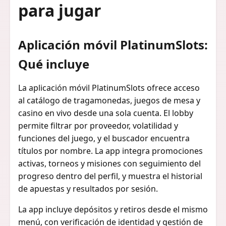
para jugar
Aplicación móvil PlatinumSlots:
Qué incluye
La aplicación móvil PlatinumSlots ofrece acceso
al catálogo de tragamonedas, juegos de mesa y
casino en vivo desde una sola cuenta. El lobby
permite filtrar por proveedor, volatilidad y
funciones del juego, y el buscador encuentra
títulos por nombre. La app integra promociones
activas, torneos y misiones con seguimiento del
progreso dentro del perfil, y muestra el historial
de apuestas y resultados por sesión.
La app incluye depósitos y retiros desde el mismo
menú, con verificación de identidad y gestión de