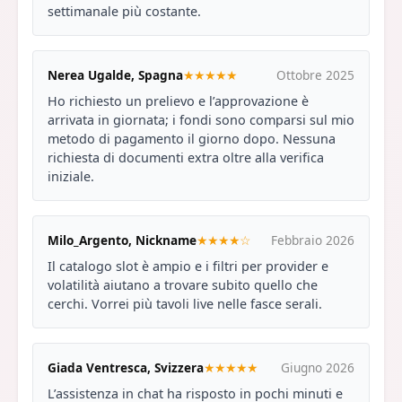
settimanale più costante.
Nerea Ugalde, Spagna
★★★★★
Ottobre 2025
Ho richiesto un prelievo e l’approvazione è
arrivata in giornata; i fondi sono comparsi sul mio
metodo di pagamento il giorno dopo. Nessuna
richiesta di documenti extra oltre alla verifica
iniziale.
Milo_Argento, Nickname
★★★★☆
Febbraio 2026
Il catalogo slot è ampio e i filtri per provider e
volatilità aiutano a trovare subito quello che
cerchi. Vorrei più tavoli live nelle fasce serali.
Giada Ventresca, Svizzera
★★★★★
Giugno 2026
L’assistenza in chat ha risposto in pochi minuti e