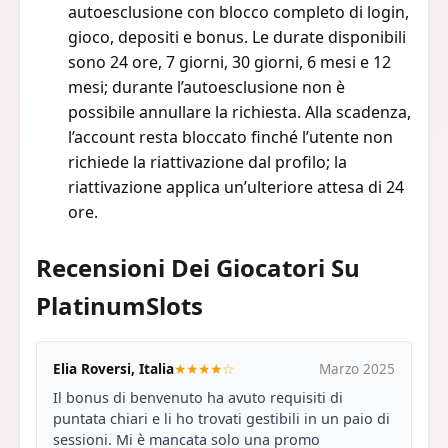
autoesclusione con blocco completo di login,
gioco, depositi e bonus. Le durate disponibili
sono 24 ore, 7 giorni, 30 giorni, 6 mesi e 12
mesi; durante l’autoesclusione non è
possibile annullare la richiesta. Alla scadenza,
l’account resta bloccato finché l’utente non
richiede la riattivazione dal profilo; la
riattivazione applica un’ulteriore attesa di 24
ore.
Recensioni Dei Giocatori Su
PlatinumSlots
Elia Roversi, Italia
★★★★☆
Marzo 2025
Il bonus di benvenuto ha avuto requisiti di
puntata chiari e li ho trovati gestibili in un paio di
sessioni. Mi è mancata solo una promo