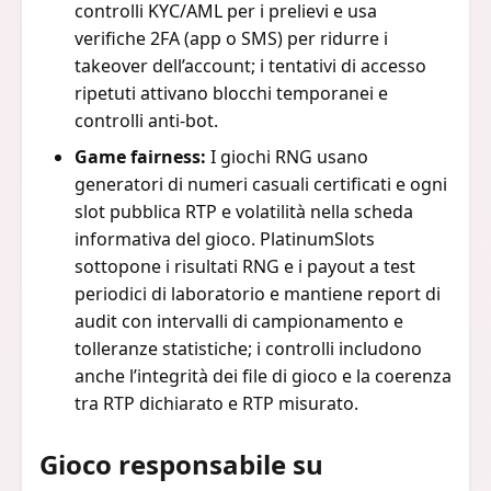
controlli KYC/AML per i prelievi e usa
verifiche 2FA (app o SMS) per ridurre i
takeover dell’account; i tentativi di accesso
ripetuti attivano blocchi temporanei e
controlli anti-bot.
Game fairness:
I giochi RNG usano
generatori di numeri casuali certificati e ogni
slot pubblica RTP e volatilità nella scheda
informativa del gioco. PlatinumSlots
sottopone i risultati RNG e i payout a test
periodici di laboratorio e mantiene report di
audit con intervalli di campionamento e
tolleranze statistiche; i controlli includono
anche l’integrità dei file di gioco e la coerenza
tra RTP dichiarato e RTP misurato.
Gioco responsabile su