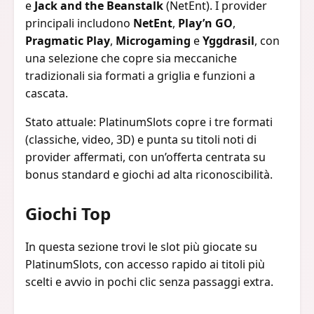
e
Jack and the Beanstalk
(NetEnt). I provider
principali includono
NetEnt
,
Play’n GO
,
Pragmatic Play
,
Microgaming
e
Yggdrasil
, con
una selezione che copre sia meccaniche
tradizionali sia formati a griglia e funzioni a
cascata.
Stato attuale: PlatinumSlots copre i tre formati
(classiche, video, 3D) e punta su titoli noti di
provider affermati, con un’offerta centrata su
bonus standard e giochi ad alta riconoscibilità.
Giochi Top
In questa sezione trovi le slot più giocate su
PlatinumSlots, con accesso rapido ai titoli più
scelti e avvio in pochi clic senza passaggi extra.