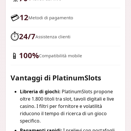
💳
12
Metodi di pagamento
⏱️
24/7
Assistenza clienti
📱
100%
Compatibilità mobile
Vantaggi di PlatinumSlots
Libreria di giochi:
PlatinumSlots propone
oltre 1.800 titoli tra slot, tavoli digitali e live
casino. I filtri per fornitore e volatilità
riducono il tempo di ricerca di un gioco
specifico.
Pagamenti rapidi:
I prelievi con portafogli