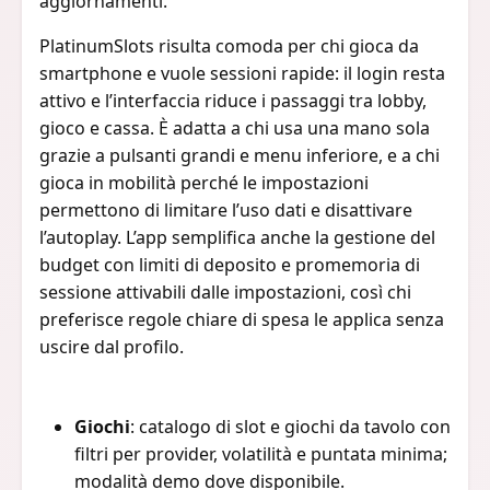
aggiornamenti.
PlatinumSlots risulta comoda per chi gioca da
smartphone e vuole sessioni rapide: il login resta
attivo e l’interfaccia riduce i passaggi tra lobby,
gioco e cassa. È adatta a chi usa una mano sola
grazie a pulsanti grandi e menu inferiore, e a chi
gioca in mobilità perché le impostazioni
permettono di limitare l’uso dati e disattivare
l’autoplay. L’app semplifica anche la gestione del
budget con limiti di deposito e promemoria di
sessione attivabili dalle impostazioni, così chi
preferisce regole chiare di spesa le applica senza
uscire dal profilo.
Giochi
: catalogo di slot e giochi da tavolo con
filtri per provider, volatilità e puntata minima;
modalità demo dove disponibile.