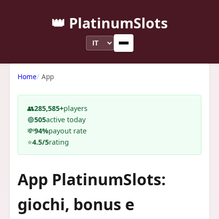
👑 PlatinumSlots
Home
App
👥
285,585+
players
🟢
505
active today
💸
94%
payout rate
⭐
4.5/5
rating
App PlatinumSlots:
giochi, bonus e