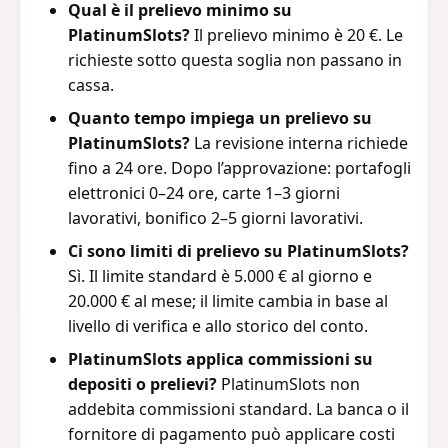
Qual è il prelievo minimo su
PlatinumSlots?
Il prelievo minimo è 20 €. Le
richieste sotto questa soglia non passano in
cassa.
Quanto tempo impiega un prelievo su
PlatinumSlots?
La revisione interna richiede
fino a 24 ore. Dopo l’approvazione: portafogli
elettronici 0–24 ore, carte 1–3 giorni
lavorativi, bonifico 2–5 giorni lavorativi.
Ci sono limiti di prelievo su PlatinumSlots?
Sì. Il limite standard è 5.000 € al giorno e
20.000 € al mese; il limite cambia in base al
livello di verifica e allo storico del conto.
PlatinumSlots applica commissioni su
depositi o prelievi?
PlatinumSlots non
addebita commissioni standard. La banca o il
fornitore di pagamento può applicare costi