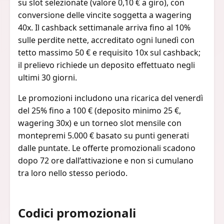
su slot selezionate (valore 0,10 € a giro), con
conversione delle vincite soggetta a wagering
40x. Il cashback settimanale arriva fino al 10%
sulle perdite nette, accreditato ogni lunedì con
tetto massimo 50 € e requisito 10x sul cashback;
il prelievo richiede un deposito effettuato negli
ultimi 30 giorni.
Le promozioni includono una ricarica del venerdì
del 25% fino a 100 € (deposito minimo 25 €,
wagering 30x) e un torneo slot mensile con
montepremi 5.000 € basato su punti generati
dalle puntate. Le offerte promozionali scadono
dopo 72 ore dall’attivazione e non si cumulano
tra loro nello stesso periodo.
Codici promozionali