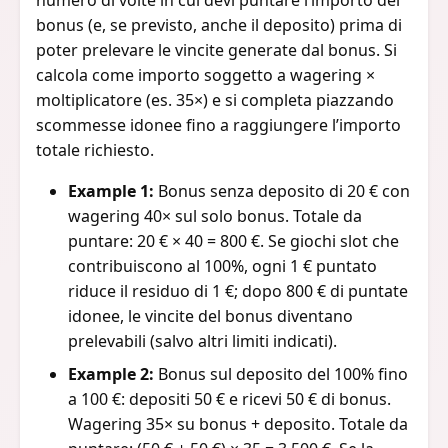
bonus (e, se previsto, anche il deposito) prima di
poter prelevare le vincite generate dal bonus. Si
calcola come importo soggetto a wagering ×
moltiplicatore (es. 35×) e si completa piazzando
scommesse idonee fino a raggiungere l’importo
totale richiesto.
Example 1:
Bonus senza deposito di 20 € con
wagering 40× sul solo bonus. Totale da
puntare: 20 € × 40 = 800 €. Se giochi slot che
contribuiscono al 100%, ogni 1 € puntato
riduce il residuo di 1 €; dopo 800 € di puntate
idonee, le vincite del bonus diventano
prelevabili (salvo altri limiti indicati).
Example 2:
Bonus sul deposito del 100% fino
a 100 €: depositi 50 € e ricevi 50 € di bonus.
Wagering 35× su bonus + deposito. Totale da