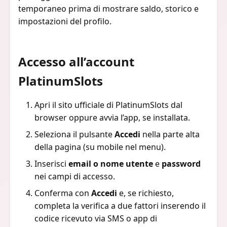
temporaneo prima di mostrare saldo, storico e
impostazioni del profilo.
Accesso all’account
PlatinumSlots
Apri il sito ufficiale di PlatinumSlots dal
browser oppure avvia l’app, se installata.
Seleziona il pulsante
Accedi
nella parte alta
della pagina (su mobile nel menu).
Inserisci
email o nome utente
e
password
nei campi di accesso.
Conferma con
Accedi
e, se richiesto,
completa la verifica a due fattori inserendo il
codice ricevuto via SMS o app di