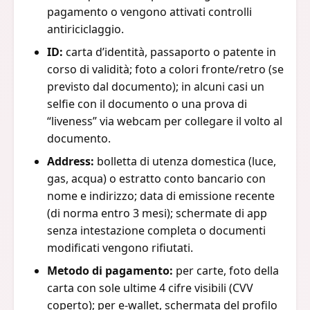
pagamento o vengono attivati controlli
antiriciclaggio.
ID:
carta d’identità, passaporto o patente in
corso di validità; foto a colori fronte/retro (se
previsto dal documento); in alcuni casi un
selfie con il documento o una prova di
“liveness” via webcam per collegare il volto al
documento.
Address:
bolletta di utenza domestica (luce,
gas, acqua) o estratto conto bancario con
nome e indirizzo; data di emissione recente
(di norma entro 3 mesi); schermate di app
senza intestazione completa o documenti
modificati vengono rifiutati.
Metodo di pagamento:
per carte, foto della
carta con sole ultime 4 cifre visibili (CVV
coperto); per e-wallet, schermata del profilo