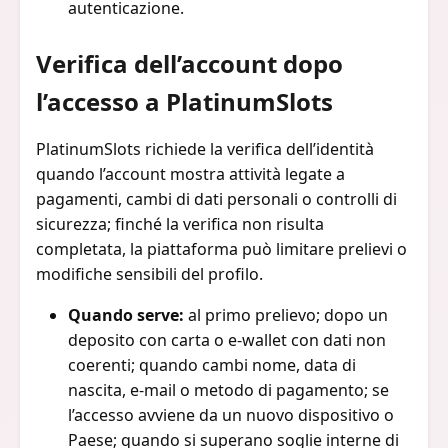
autenticazione.
Verifica dell’account dopo
l’accesso a PlatinumSlots
PlatinumSlots richiede la verifica dell’identità
quando l’account mostra attività legate a
pagamenti, cambi di dati personali o controlli di
sicurezza; finché la verifica non risulta
completata, la piattaforma può limitare prelievi o
modifiche sensibili del profilo.
Quando serve:
al primo prelievo; dopo un
deposito con carta o e-wallet con dati non
coerenti; quando cambi nome, data di
nascita, e-mail o metodo di pagamento; se
l’accesso avviene da un nuovo dispositivo o
Paese; quando si superano soglie interne di