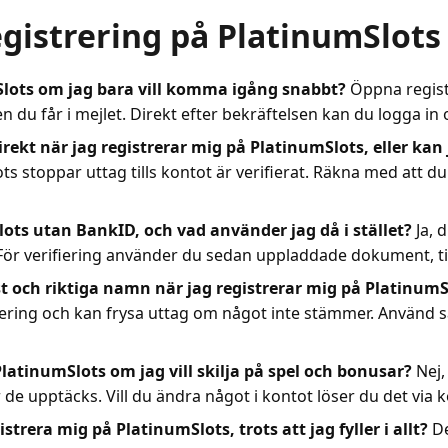
egistrering på PlatinumSlots
Slots om jag bara vill komma igång snabbt?
Öppna registr
 du får i mejlet. Direkt efter bekräftelsen kan du logga in och
irekt när jag registrerar mig på PlatinumSlots, eller kan
 stoppar uttag tills kontot är verifierat. Räkna med att d
ots utan BankID, och vad använder jag då i stället?
Ja, 
 För verifiering använder du sedan uppladdade dokument, till
t och riktiga namn när jag registrerar mig på PlatinumS
ifiering och kan frysa uttag om något inte stämmer. Använ
atinumSlots om jag vill skilja på spel och bonusar?
Nej,
de upptäcks. Vill du ändra något i kontot löser du det via kon
istrera mig på PlatinumSlots, trots att jag fyller i allt?
De