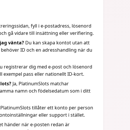
eringssidan, fyll i e-postadress, lösenord
 gå vidare till insättning eller verifiering.
 jag vänta?
Du kan skapa kontot utan att
u behöver ID och en adresshandling när du
du registrerar dig med e-post och lösenord
 exempel pass eller nationellt ID-kort.
lots?
Ja, PlatinumSlots matchar
d samma namn och födelsedatum som i ditt
 PlatinumSlots tillåter ett konto per person
toinställningar eller support i stället.
t händer när e-posten redan är