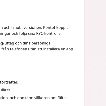
n och i mobilversionen. Kontot kopplar
ningar och följa sina KYC-kontroller.
ning/uttag och dina personliga
från telefonen utan att installera en app.
ortsätter.
uläret.
tion, och godkänn villkoren om fältet