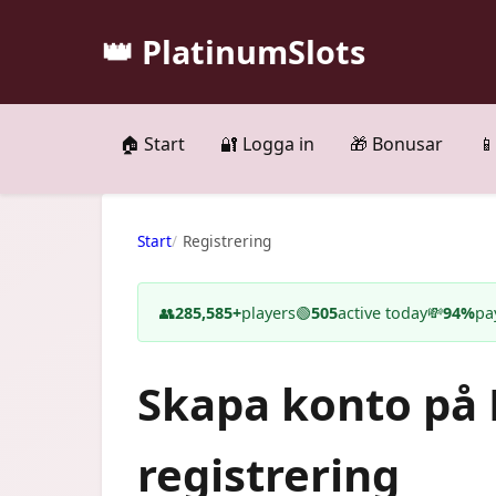
👑 PlatinumSlots
🏠 Start
🔐 Logga in
🎁 Bonusar

Start
Registrering
👥
285,585+
players
🟢
505
active today
💸
94%
pa
Skapa konto på 
registrering