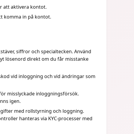
 att aktivera kontot.
tt komma in på kontot.
täver, siffror och specialtecken. Använd
Byt lösenord direkt om du får misstanke
gskod vid inloggning och vid ändringar som
t för misslyckade inloggningsförsök.
änns igen.
gifter med rollstyrning och loggning.
kontroller hanteras via KYC-processer med