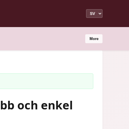
More
bb och enkel