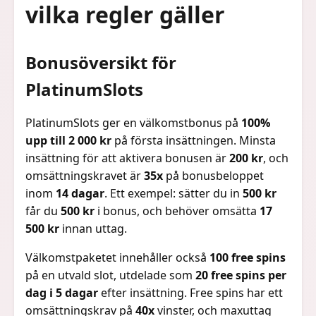
vilka regler gäller
Bonusöversikt för
PlatinumSlots
PlatinumSlots ger en välkomstbonus på
100%
upp till 2 000 kr
på första insättningen. Minsta
insättning för att aktivera bonusen är
200 kr
, och
omsättningskravet är
35x
på bonusbeloppet
inom
14 dagar
. Ett exempel: sätter du in
500 kr
får du
500 kr
i bonus, och behöver omsätta
17
500 kr
innan uttag.
Välkomstpaketet innehåller också
100 free spins
på en utvald slot, utdelade som
20 free spins per
dag i 5 dagar
efter insättning. Free spins har ett
omsättningskrav på
40x
vinster, och maxuttag