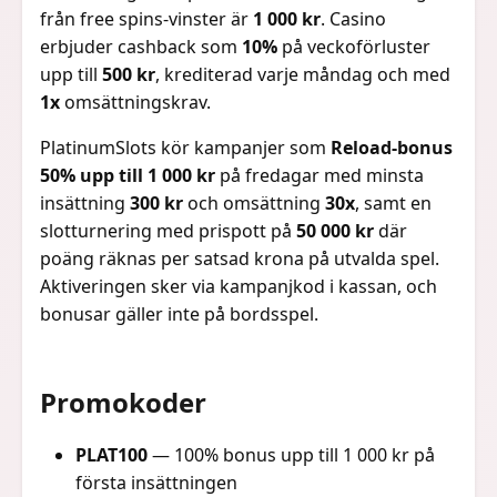
från free spins-vinster är
1 000 kr
. Casino
erbjuder cashback som
10%
på veckoförluster
upp till
500 kr
, krediterad varje måndag och med
1x
omsättningskrav.
PlatinumSlots kör kampanjer som
Reload-bonus
50% upp till 1 000 kr
på fredagar med minsta
insättning
300 kr
och omsättning
30x
, samt en
slotturnering med prispott på
50 000 kr
där
poäng räknas per satsad krona på utvalda spel.
Aktiveringen sker via kampanjkod i kassan, och
bonusar gäller inte på bordsspel.
Promokoder
PLAT100
— 100% bonus upp till 1 000 kr på
första insättningen