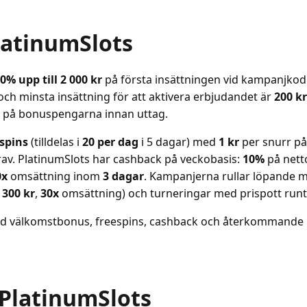
latinumSlots
0% upp till 2 000 kr
på första insättningen vid kampanjko
 och minsta insättning för att aktivera erbjudandet är
200 kr
på bonuspengarna innan uttag.
espins
(tilldelas i
20 per dag
i 5 dagar) med
1 kr
per snurr på 
v. PlatinumSlots har cashback på veckobasis:
10%
på netto
0x
omsättning inom
3 dagar
. Kampanjerna rullar löpande
g
300 kr
,
30x
omsättning) och turneringar med prispott run
ed välkomstbonus, freespins, cashback och återkommande k
PlatinumSlots