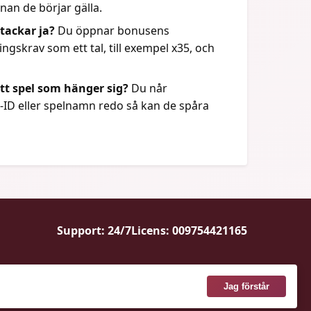
nan de börjar gälla.
tackar ja?
Du öppnar bonusens
ngskrav som ett tal, till exempel x35, och
tt spel som hänger sig?
Du når
s-ID eller spelnamn redo så kan de spåra
Support: 24/7
Licens: 009754421165
Jag förstår