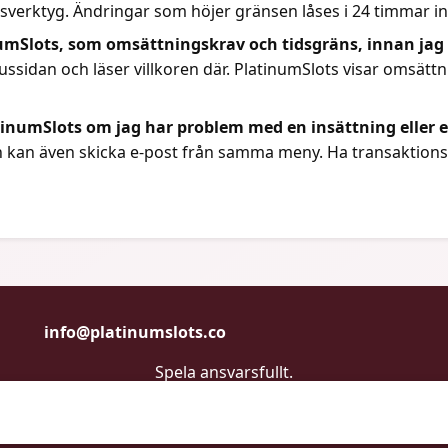
sverktyg. Ändringar som höjer gränsen låses i 24 timmar in
numSlots, som omsättningskrav och tidsgräns, innan jag 
ssidan och läser villkoren där. PlatinumSlots visar omsättni
inumSlots om jag har problem med en insättning eller e
och kan även skicka e-post från samma meny. Ha transaktion
info@platinumslots.co
Spela ansvarsfullt.
© 2015 -
2026
PlatinumSlots.