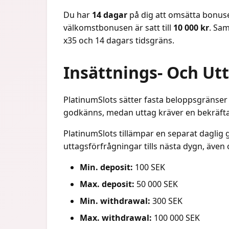
Du har
14 dagar
på dig att omsätta bonus
välkomstbonusen är satt till
10 000 kr
. Sa
x35 och 14 dagars tidsgräns.
Insättnings- Och Ut
PlatinumSlots sätter fasta beloppsgränser 
godkänns, medan uttag kräver en bekräftad 
PlatinumSlots tillämpar en separat daglig
uttagsförfrågningar tills nästa dygn, äve
Min. deposit:
100 SEK
Max. deposit:
50 000 SEK
Min. withdrawal:
300 SEK
Max. withdrawal:
100 000 SEK