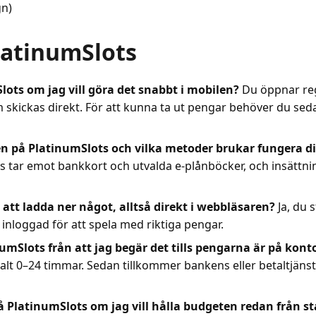
gn)
latinumSlots
lots om jag vill göra det snabbt i mobilen?
Du öppnar regi
 skickas direkt. För att kunna ta ut pengar behöver du seda
ven på PlatinumSlots och vilka metoder brukar fungera d
ts tar emot bankkort och utvalda e-plånböcker, och insätt
att ladda ner något, alltså direkt i webbläsaren?
Ja, du 
inloggad för att spela med riktiga pengar.
numSlots från att jag begär det tills pengarna är på kont
t 0–24 timmar. Sedan tillkommer bankens eller betaltjänste
 PlatinumSlots om jag vill hålla budgeten redan från st