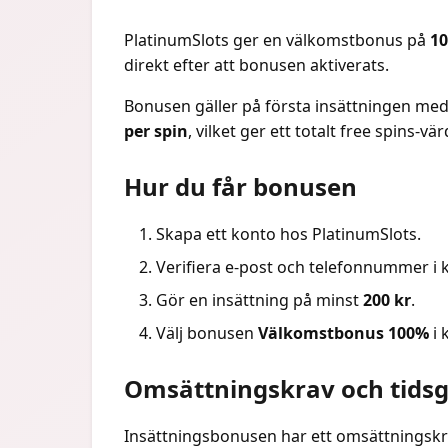
PlatinumSlots ger en välkomstbonus på
10
direkt efter att bonusen aktiverats.
Bonusen gäller på första insättningen med
per spin
, vilket ger ett totalt free spins-vä
Hur du får bonusen
Skapa ett konto hos PlatinumSlots.
Verifiera e-post och telefonnummer i 
Gör en insättning på minst
200 kr
.
Välj bonusen
Välkomstbonus 100%
i 
Omsättningskrav och tids
Insättningsbonusen har ett omsättningsk