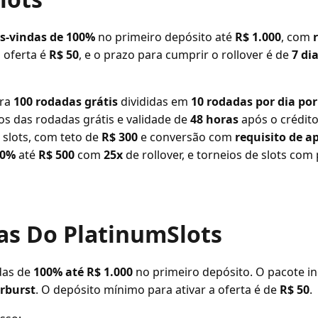
s-vindas de 100%
no primeiro depósito até
R$ 1.000
, com
 oferta é
R$ 50
, e o prazo para cumprir o rollover é de
7 di
era
100 rodadas grátis
divididas em
10 rodadas por dia por
s das rodadas grátis e validade de
48 horas
após o crédit
 slots, com teto de
R$ 300
e conversão com
requisito de a
50%
até
R$ 500
com
25x
de rollover, e torneios de slots co
as Do PlatinumSlots
das de
100% até R$ 1.000
no primeiro depósito. O pacote in
rburst
. O depósito mínimo para ativar a oferta é de
R$ 50
.