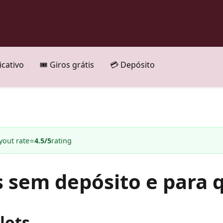
icativo
🎟️ Giros grátis
💳 Depósito
yout rate
⭐
4.5/5
rating
 sem depósito e para 
lots