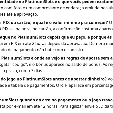
identidade no PlatinumSlots e o que vocês pedem exatam
to com foto e um comprovante de endereço emitido nos últi
ques até a aprovação.
r PIX ou cartão, e qual é o valor mínimo pra começar?
O 
 O PIX cai na hora; no cartão, a confirmação costuma aparec
que no PlatinumSlots depois que eu peço, e por que às
 cai em PIX em até 2 horas depois da aprovação. Demora ma
odo de pagamento não bate com o cadastro.
latinumSlots e onde eu vejo as regras de aposta sem ab
gatar código”, e o bônus aparece no saldo de bônus. As 
e o prazo, como 7 dias.
 do jogo no PlatinumSlots antes de apostar dinheiro?
Voc
ilidade e tabela de pagamentos. O RTP aparece em porcenta
inumSlots quando dá erro no pagamento ou o jogo trava
ta por e-mail em até 12 horas. Para agilizar, envie o ID da t