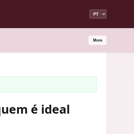
More
quem é ideal