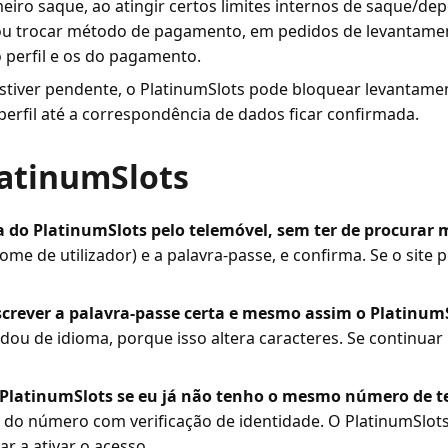
meiro saque, ao atingir certos limites internos de saque/de
ou trocar método de pagamento, em pedidos de levantamen
 perfil e os do pagamento.
stiver pendente, o PlatinumSlots pode bloquear levantamen
erfil até a correspondência de dados ficar confirmada.
latinumSlots
 do PlatinumSlots pelo telemóvel, sem ter de procurar 
nome de utilizador) e a palavra-passe, e confirma. Se o sit
escrever a palavra-passe certa e mesmo assim o Platinum
dou de idioma, porque isso altera caracteres. Se continuar
 PlatinumSlots se eu já não tenho o mesmo número de te
o do número com verificação de identidade. O PlatinumSl
tar a ativar o acesso.