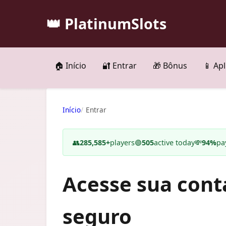
👑 PlatinumSlots
🏠 Início
🔐 Entrar
🎁 Bônus
📱 Apl
Início
Entrar
👥
285,585+
players
🟢
505
active today
💸
94%
pa
Acesse sua cont
seguro