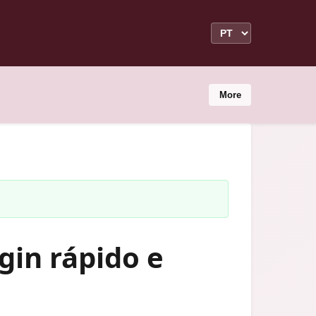
More
gin rápido e