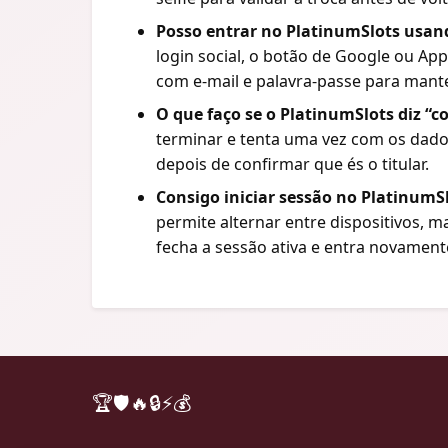
Posso entrar no PlatinumSlots usan
login social, o botão de Google ou App
com e-mail e palavra-passe para mante
O que faço se o PlatinumSlots diz “c
terminar e tenta uma vez com os dados
depois de confirmar que és o titular.
Consigo iniciar sessão no PlatinumS
permite alternar entre dispositivos, 
fecha a sessão ativa e entra novamente
🏆
🛡️
🔥
🔒
⚡
💰