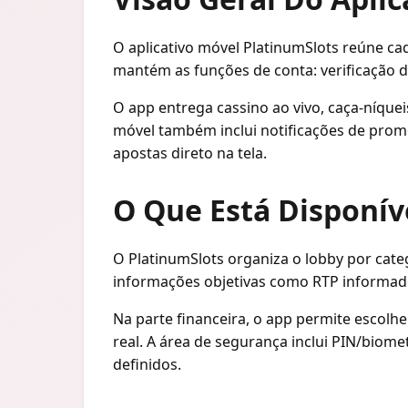
O aplicativo móvel PlatinumSlots reúne ca
mantém as funções de conta: verificação de
O app entrega cassino ao vivo, caça-níqueis
móvel também inclui notificações de prom
apostas direto na tela.
O Que Está Disponív
O PlatinumSlots organiza o lobby por catego
informações objetivas como RTP informado 
Na parte financeira, o app permite escol
real. A área de segurança inclui PIN/biom
definidos.