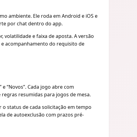
smo ambiente. Ele roda em Android e iOS e
orte por chat dentro do app.
 volatilidade e faixa de aposta. A versão
ão e acompanhamento do requisito de
ts” e “Novos”. Cada jogo abre com
 e regras resumidas para jogos de mesa.
 o status de cada solicitação em tempo
ela de autoexclusão com prazos pré-