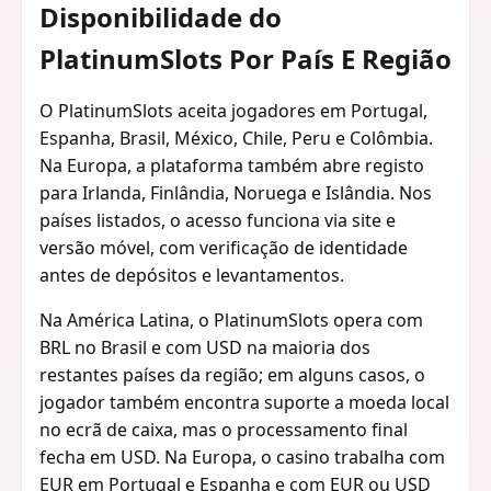
Disponibilidade do
PlatinumSlots Por País E Região
O PlatinumSlots aceita jogadores em Portugal,
Espanha, Brasil, México, Chile, Peru e Colômbia.
Na Europa, a plataforma também abre registo
para Irlanda, Finlândia, Noruega e Islândia. Nos
países listados, o acesso funciona via site e
versão móvel, com verificação de identidade
antes de depósitos e levantamentos.
Na América Latina, o PlatinumSlots opera com
BRL no Brasil e com USD na maioria dos
restantes países da região; em alguns casos, o
jogador também encontra suporte a moeda local
no ecrã de caixa, mas o processamento final
fecha em USD. Na Europa, o casino trabalha com
EUR em Portugal e Espanha e com EUR ou USD