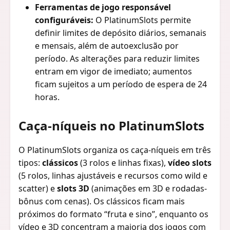
Ferramentas de jogo responsável
configuráveis:
O PlatinumSlots permite
definir limites de depósito diários, semanais
e mensais, além de autoexclusão por
período. As alterações para reduzir limites
entram em vigor de imediato; aumentos
ficam sujeitos a um período de espera de 24
horas.
Caça-níqueis no PlatinumSlots
O PlatinumSlots organiza os caça-níqueis em três
tipos:
clássicos
(3 rolos e linhas fixas),
vídeo slots
(5 rolos, linhas ajustáveis e recursos como wild e
scatter) e
slots 3D
(animações em 3D e rodadas-
bônus com cenas). Os clássicos ficam mais
próximos do formato “fruta e sino”, enquanto os
vídeo e 3D concentram a maioria dos jogos com