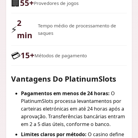
🏢
55+
Provedores de jogos
2
Tempo médio de processamento de
⚡
min
saques
💳
15+
Métodos de pagamento
Vantagens Do PlatinumSlots
Pagamentos em menos de 24 horas:
O
PlatinumSlots processa levantamentos por
carteiras eletrónicas em até 24 horas após a
aprovação. Transferências bancárias entram
em 2 a 5 dias úteis, conforme o banco.
Limites claros por método:
O casino define