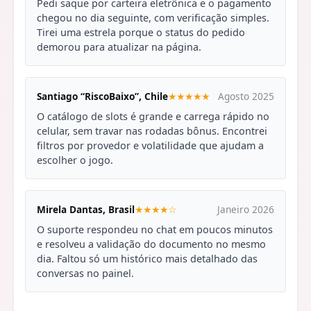
Pedi saque por carteira eletrônica e o pagamento
chegou no dia seguinte, com verificação simples.
Tirei uma estrela porque o status do pedido
demorou para atualizar na página.
Santiago “RiscoBaixo”, Chile
★★★★★
Agosto 2025
O catálogo de slots é grande e carrega rápido no
celular, sem travar nas rodadas bônus. Encontrei
filtros por provedor e volatilidade que ajudam a
escolher o jogo.
Mirela Dantas, Brasil
★★★★☆
Janeiro 2026
O suporte respondeu no chat em poucos minutos
e resolveu a validação do documento no mesmo
dia. Faltou só um histórico mais detalhado das
conversas no painel.