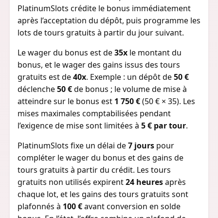
PlatinumSlots crédite le bonus immédiatement
après l’acceptation du dépôt, puis programme les
lots de tours gratuits à partir du jour suivant.
Le wager du bonus est de
35x
le montant du
bonus, et le wager des gains issus des tours
gratuits est de
40x
. Exemple : un dépôt de
50 €
déclenche
50 €
de bonus ; le volume de mise à
atteindre sur le bonus est
1 750 €
(50 € × 35). Les
mises maximales comptabilisées pendant
l’exigence de mise sont limitées à
5 € par tour
.
PlatinumSlots fixe un délai de
7 jours
pour
compléter le wager du bonus et des gains de
tours gratuits à partir du crédit. Les tours
gratuits non utilisés expirent
24 heures
après
chaque lot, et les gains des tours gratuits sont
plafonnés à
100 €
avant conversion en solde