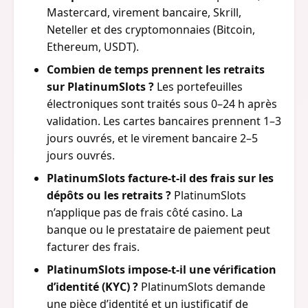
Mastercard, virement bancaire, Skrill,
Neteller et des cryptomonnaies (Bitcoin,
Ethereum, USDT).
Combien de temps prennent les retraits
sur PlatinumSlots ?
Les portefeuilles
électroniques sont traités sous 0–24 h après
validation. Les cartes bancaires prennent 1–3
jours ouvrés, et le virement bancaire 2–5
jours ouvrés.
PlatinumSlots facture-t-il des frais sur les
dépôts ou les retraits ?
PlatinumSlots
n’applique pas de frais côté casino. La
banque ou le prestataire de paiement peut
facturer des frais.
PlatinumSlots impose-t-il une vérification
d’identité (KYC) ?
PlatinumSlots demande
une pièce d’identité et un justificatif de