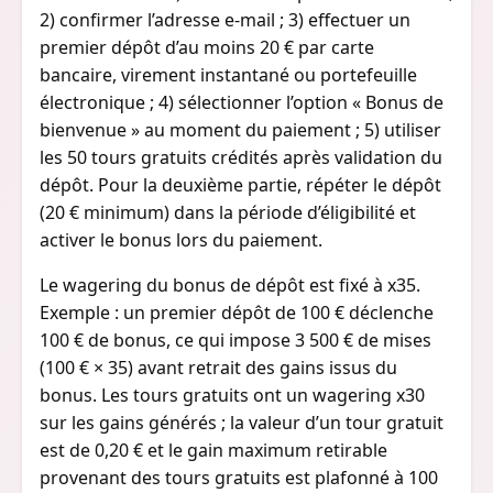
2) confirmer l’adresse e-mail ; 3) effectuer un
premier dépôt d’au moins 20 € par carte
bancaire, virement instantané ou portefeuille
électronique ; 4) sélectionner l’option « Bonus de
bienvenue » au moment du paiement ; 5) utiliser
les 50 tours gratuits crédités après validation du
dépôt. Pour la deuxième partie, répéter le dépôt
(20 € minimum) dans la période d’éligibilité et
activer le bonus lors du paiement.
Le wagering du bonus de dépôt est fixé à x35.
Exemple : un premier dépôt de 100 € déclenche
100 € de bonus, ce qui impose 3 500 € de mises
(100 € × 35) avant retrait des gains issus du
bonus. Les tours gratuits ont un wagering x30
sur les gains générés ; la valeur d’un tour gratuit
est de 0,20 € et le gain maximum retirable
provenant des tours gratuits est plafonné à 100