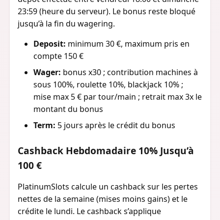
23:59 (heure du serveur). Le bonus reste bloqué
jusqu’à la fin du wagering.
Deposit:
minimum 30 €, maximum pris en
compte 150 €
Wager:
bonus x30 ; contribution machines à
sous 100%, roulette 10%, blackjack 10% ;
mise max 5 € par tour/main ; retrait max 3x le
montant du bonus
Term:
5 jours après le crédit du bonus
Cashback Hebdomadaire 10% Jusqu’à
100 €
PlatinumSlots calcule un cashback sur les pertes
nettes de la semaine (mises moins gains) et le
crédite le lundi. Le cashback s’applique