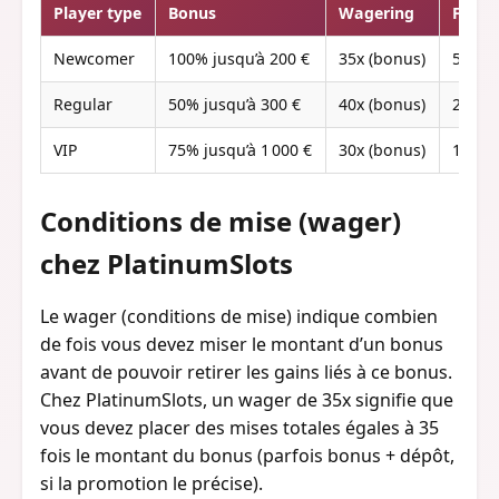
Player type
Bonus
Wagering
Free 
Newcomer
100% jusqu’à 200 €
35x (bonus)
50 tou
Regular
50% jusqu’à 300 €
40x (bonus)
25 tou
VIP
75% jusqu’à 1 000 €
30x (bonus)
100 to
Conditions de mise (wager)
chez PlatinumSlots
Le wager (conditions de mise) indique combien
de fois vous devez miser le montant d’un bonus
avant de pouvoir retirer les gains liés à ce bonus.
Chez PlatinumSlots, un wager de 35x signifie que
vous devez placer des mises totales égales à 35
fois le montant du bonus (parfois bonus + dépôt,
si la promotion le précise).