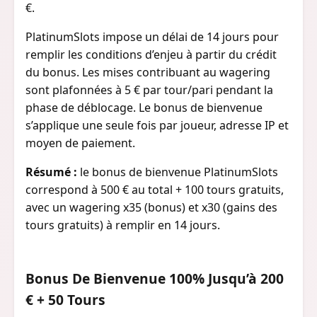
€.
PlatinumSlots impose un délai de 14 jours pour
remplir les conditions d’enjeu à partir du crédit
du bonus. Les mises contribuant au wagering
sont plafonnées à 5 € par tour/pari pendant la
phase de déblocage. Le bonus de bienvenue
s’applique une seule fois par joueur, adresse IP et
moyen de paiement.
Résumé :
le bonus de bienvenue PlatinumSlots
correspond à 500 € au total + 100 tours gratuits,
avec un wagering x35 (bonus) et x30 (gains des
tours gratuits) à remplir en 14 jours.
Bonus De Bienvenue 100% Jusqu’à 200
€ + 50 Tours