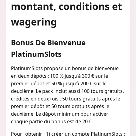
montant, conditions et
wagering
Bonus De Bienvenue
PlatinumSlots
PlatinumSlots propose un bonus de bienvenue
en deux dépôts : 100 % jusqu’à 300 € sur le
premier dépôt et 50 % jusqu’à 200 € sur le
deuxième. Le pack inclut aussi 100 tours gratuits,
crédités en deux fois : 50 tours gratuits après le
premier dépôt et 50 tours gratuits après le
deuxième. Le dépôt minimum pour activer
chaque partie du bonus est de 20 €.
Pour l’obtenir : 1) créer un compte PlatinumSlots ;