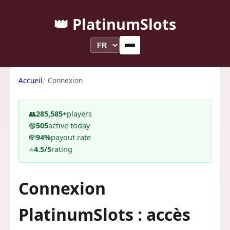
👑 PlatinumSlots
Accueil
Connexion
👥
285,585+
players
🟢
505
active today
💸
94%
payout rate
⭐
4.5/5
rating
Connexion
PlatinumSlots : accès