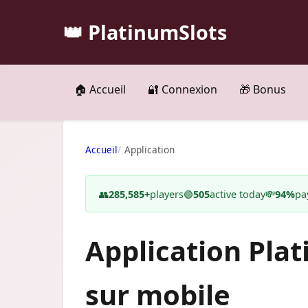
👑 PlatinumSlots
🏠 Accueil
🔐 Connexion
🎁 Bonus
Accueil
Application
👥
285,585+
players
🟢
505
active today
💸
94%
pa
Application Plat
sur mobile