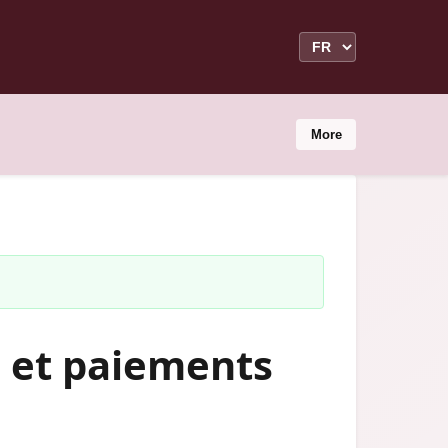
More
s et paiements