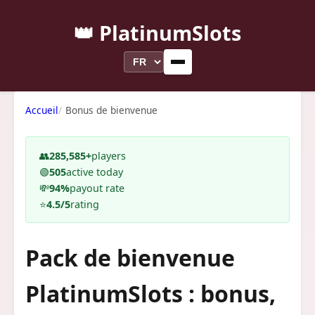
👑 PlatinumSlots
Accueil
Bonus de bienvenue
👥
285,585+
players
🟢
505
active today
💸
94%
payout rate
⭐
4.5/5
rating
Pack de bienvenue
PlatinumSlots : bonus,