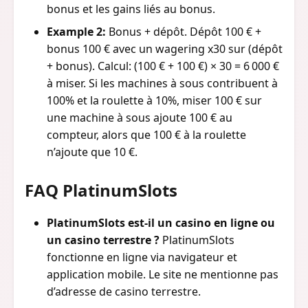
bonus et les gains liés au bonus.
Example 2:
Bonus + dépôt. Dépôt 100 € +
bonus 100 € avec un wagering x30 sur (dépôt
+ bonus). Calcul: (100 € + 100 €) × 30 = 6 000 €
à miser. Si les machines à sous contribuent à
100% et la roulette à 10%, miser 100 € sur
une machine à sous ajoute 100 € au
compteur, alors que 100 € à la roulette
n’ajoute que 10 €.
FAQ PlatinumSlots
PlatinumSlots est-il un casino en ligne ou
un casino terrestre ?
PlatinumSlots
fonctionne en ligne via navigateur et
application mobile. Le site ne mentionne pas
d’adresse de casino terrestre.