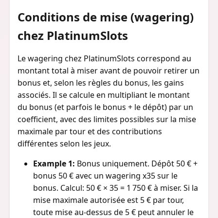
Conditions de mise (wagering)
chez PlatinumSlots
Le wagering chez PlatinumSlots correspond au
montant total à miser avant de pouvoir retirer un
bonus et, selon les règles du bonus, les gains
associés. Il se calcule en multipliant le montant
du bonus (et parfois le bonus + le dépôt) par un
coefficient, avec des limites possibles sur la mise
maximale par tour et des contributions
différentes selon les jeux.
Example 1:
Bonus uniquement. Dépôt 50 € +
bonus 50 € avec un wagering x35 sur le
bonus. Calcul: 50 € × 35 = 1 750 € à miser. Si la
mise maximale autorisée est 5 € par tour,
toute mise au-dessus de 5 € peut annuler le