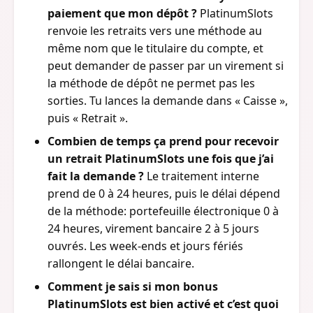
paiement que mon dépôt ?
PlatinumSlots
renvoie les retraits vers une méthode au
même nom que le titulaire du compte, et
peut demander de passer par un virement si
la méthode de dépôt ne permet pas les
sorties. Tu lances la demande dans « Caisse »,
puis « Retrait ».
Combien de temps ça prend pour recevoir
un retrait PlatinumSlots une fois que j’ai
fait la demande ?
Le traitement interne
prend de 0 à 24 heures, puis le délai dépend
de la méthode: portefeuille électronique 0 à
24 heures, virement bancaire 2 à 5 jours
ouvrés. Les week-ends et jours fériés
rallongent le délai bancaire.
Comment je sais si mon bonus
PlatinumSlots est bien activé et c’est quoi