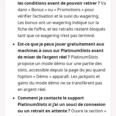
les conditions avant de pouvoir retirer ?
Va
dans « Bonus » ou « Promotions » pour
vérifier l’activation et le suivi du wagering.
Les bonus ont un wagering indiqué sur la
fiche de l’offre, et les retraits restent bloqués
tant que ce wagering n’est pas terminé.
Est-ce que je peux jouer gratuitement aux
machines à sous sur PlatinumSlots avant
de miser de l’argent réel ?
PlatinumSlots
propose un mode démo sur une partie des
slots, accessible depuis la page du jeu quand
l’option « Démo » apparaît. Les jackpots et
gains du mode démo ne se transfèrent pas
en argent réel.
Comment je contacte le support
PlatinumSlots si j’ai un souci de connexion
ou un retrait en attente ?
Ouvre la section «