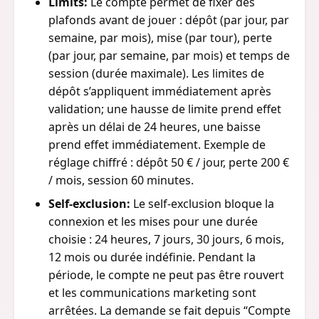
Limits:
Le compte permet de fixer des
plafonds avant de jouer : dépôt (par jour, par
semaine, par mois), mise (par tour), perte
(par jour, par semaine, par mois) et temps de
session (durée maximale). Les limites de
dépôt s’appliquent immédiatement après
validation; une hausse de limite prend effet
après un délai de 24 heures, une baisse
prend effet immédiatement. Exemple de
réglage chiffré : dépôt 50 € / jour, perte 200 €
/ mois, session 60 minutes.
Self-exclusion:
Le self-exclusion bloque la
connexion et les mises pour une durée
choisie : 24 heures, 7 jours, 30 jours, 6 mois,
12 mois ou durée indéfinie. Pendant la
période, le compte ne peut pas être rouvert
et les communications marketing sont
arrêtées. La demande se fait depuis “Compte