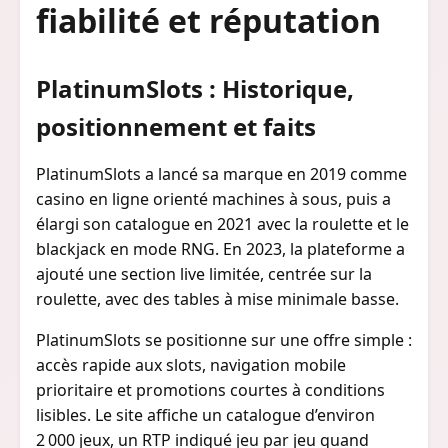
fiabilité et réputation
PlatinumSlots : Historique,
positionnement et faits
PlatinumSlots a lancé sa marque en 2019 comme
casino en ligne orienté machines à sous, puis a
élargi son catalogue en 2021 avec la roulette et le
blackjack en mode RNG. En 2023, la plateforme a
ajouté une section live limitée, centrée sur la
roulette, avec des tables à mise minimale basse.
PlatinumSlots se positionne sur une offre simple :
accès rapide aux slots, navigation mobile
prioritaire et promotions courtes à conditions
lisibles. Le site affiche un catalogue d’environ
2 000 jeux, un RTP indiqué jeu par jeu quand