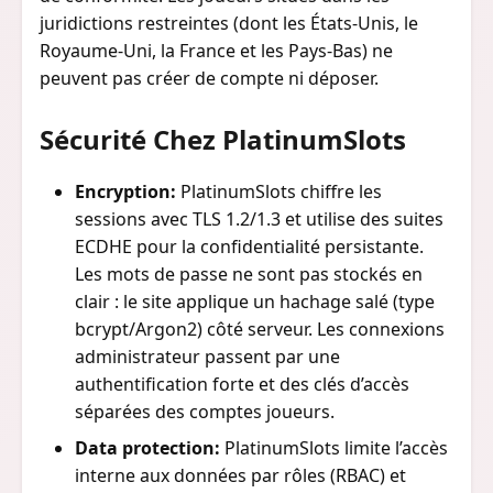
juridictions restreintes (dont les États-Unis, le
Royaume-Uni, la France et les Pays-Bas) ne
peuvent pas créer de compte ni déposer.
Sécurité Chez PlatinumSlots
Encryption:
PlatinumSlots chiffre les
sessions avec TLS 1.2/1.3 et utilise des suites
ECDHE pour la confidentialité persistante.
Les mots de passe ne sont pas stockés en
clair : le site applique un hachage salé (type
bcrypt/Argon2) côté serveur. Les connexions
administrateur passent par une
authentification forte et des clés d’accès
séparées des comptes joueurs.
Data protection:
PlatinumSlots limite l’accès
interne aux données par rôles (RBAC) et