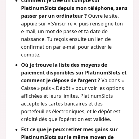
Comment je crée un compte sur
PlatinumSlots depuis mon téléphone, sans
passer par un ordinateur ?
Ouvre le site,
appuie sur « S’inscrire », puis renseigne ton
e-mail, un mot de passe et ta date de
naissance. Tu reçois ensuite un lien de
confirmation par e-mail pour activer le
compte.
Où je trouve la liste des moyens de
paiement disponibles sur PlatinumSlots et
comment je dépose de l’argent ?
Va dans «
Caisse » puis « Dépôt » pour voir les options
affichées et leurs limites. PlatinumSlots
accepte les cartes bancaires et des
portefeuilles électroniques, et le dépôt est
crédité dès que l’opération est validée.
Est-ce que je peux retirer mes gains sur
PlatinumSlots sur le même moyen de