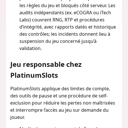
les règles du jeu et bloqués côté serveur. Les
audits indépendants (ex. eCOGRA ou iTech
Labs) couvrent RNG, RTP et procédures
d’intégrité, avec rapports datés et historique
des contrôles; les incidents donnent lieu à
suspension du jeu concerné jusqu’à
validation.
Jeu responsable chez
PlatinumSlots
PlatinumSlots applique des limites de compte,
des outils de pause et une procédure de self-
exclusion pour réduire les pertes non maîtrisées
et interrompre l’accès au jeu sur demande du
joueur.