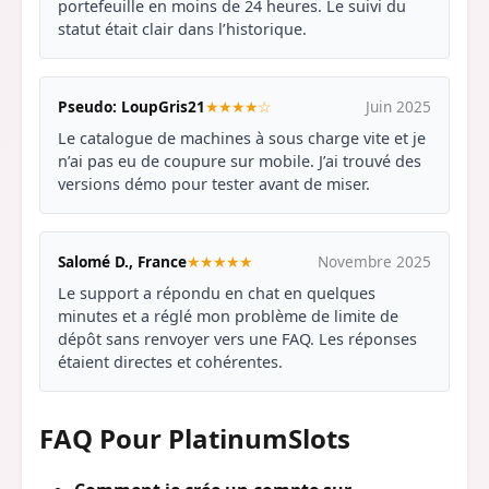
portefeuille en moins de 24 heures. Le suivi du
statut était clair dans l’historique.
Pseudo: LoupGris21
★★★★☆
Juin 2025
Le catalogue de machines à sous charge vite et je
n’ai pas eu de coupure sur mobile. J’ai trouvé des
versions démo pour tester avant de miser.
Salomé D., France
★★★★★
Novembre 2025
Le support a répondu en chat en quelques
minutes et a réglé mon problème de limite de
dépôt sans renvoyer vers une FAQ. Les réponses
étaient directes et cohérentes.
FAQ Pour PlatinumSlots