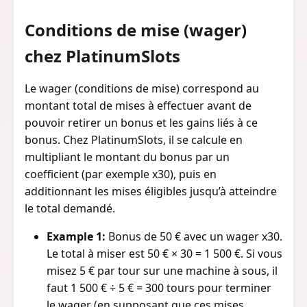
Conditions de mise (wager)
chez PlatinumSlots
Le wager (conditions de mise) correspond au
montant total de mises à effectuer avant de
pouvoir retirer un bonus et les gains liés à ce
bonus. Chez PlatinumSlots, il se calcule en
multipliant le montant du bonus par un
coefficient (par exemple x30), puis en
additionnant les mises éligibles jusqu’à atteindre
le total demandé.
Example 1:
Bonus de 50 € avec un wager x30.
Le total à miser est 50 € × 30 = 1 500 €. Si vous
misez 5 € par tour sur une machine à sous, il
faut 1 500 € ÷ 5 € = 300 tours pour terminer
le wager (en supposant que ces mises