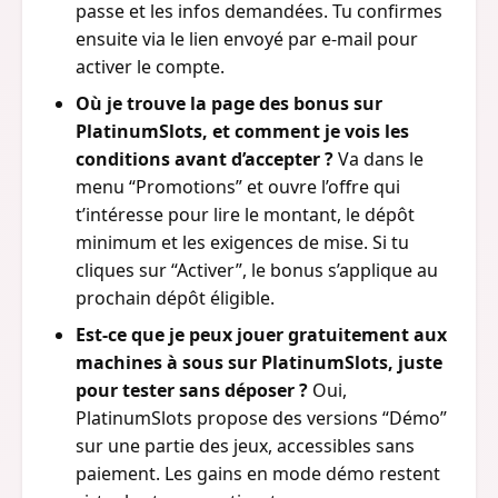
passe et les infos demandées. Tu confirmes
ensuite via le lien envoyé par e-mail pour
activer le compte.
Où je trouve la page des bonus sur
PlatinumSlots, et comment je vois les
conditions avant d’accepter ?
Va dans le
menu “Promotions” et ouvre l’offre qui
t’intéresse pour lire le montant, le dépôt
minimum et les exigences de mise. Si tu
cliques sur “Activer”, le bonus s’applique au
prochain dépôt éligible.
Est-ce que je peux jouer gratuitement aux
machines à sous sur PlatinumSlots, juste
pour tester sans déposer ?
Oui,
PlatinumSlots propose des versions “Démo”
sur une partie des jeux, accessibles sans
paiement. Les gains en mode démo restent