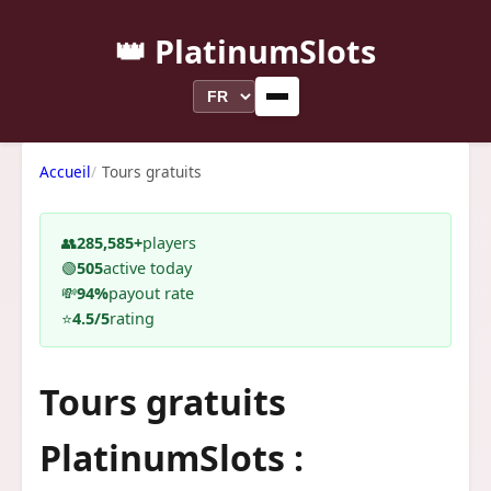
👑 PlatinumSlots
Accueil
Tours gratuits
👥
285,585+
players
🟢
505
active today
💸
94%
payout rate
⭐
4.5/5
rating
Tours gratuits
PlatinumSlots :