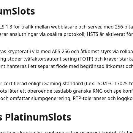
umSlots
 1.3 för trafik mellan webbläsare och server, med 256-bita
r anslutningar via osäkra protokoll; HSTS är aktiverat för 
as krypterat i vila med AES-256 och åtkomst styrs via roll
ing stöder tvåfaktorsautentisering (TOTP) och kräver stark
t hanteras i ett separat flöde med begränsad åtkomst och f
certifierad enligt iGaming-standard (t.ex. ISO/IEC 17025-
lots låter ett oberoende testlabb granska RNG och spelko
 och omfattar slumpgenerering, RTP-toleranser och loggkont
s PlatinumSlots
l mätbara kontroller: spelaren sätter gränser i kontot, får t