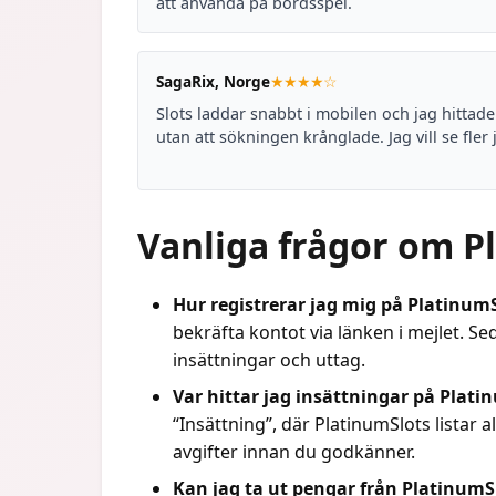
att använda på bordsspel.
SagaRix, Norge
★★★★☆
Slots laddar snabbt i mobilen och jag hittade
utan att sökningen krånglade. Jag vill se fler
Vanliga frågor om P
Hur registrerar jag mig på Platinum
bekräfta kontot via länken i mejlet. 
insättningar och uttag.
Var hittar jag insättningar på Plat
“Insättning”, där PlatinumSlots listar
avgifter innan du godkänner.
Kan jag ta ut pengar från PlatinumS