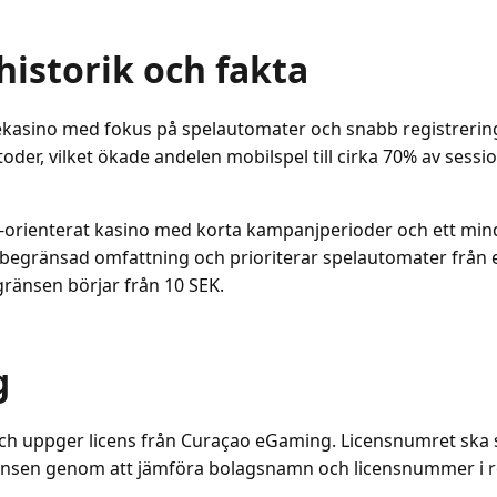
historik och fakta
ekasino med fokus på spelautomater och snabb registrering
etoder, vilket ökade andelen mobilspel till cirka 70% av sess
ot-orienterat kasino med korta kampanjperioder och ett mi
 i begränsad omfattning och prioriterar spelautomater från 
gränsen börjar från 10 SEK.
g
och uppger licens från Curaçao eGaming. Licensnumret ska s
licensen genom att jämföra bolagsnamn och licensnummer i 