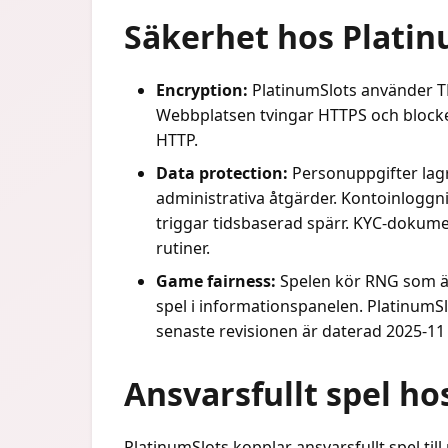
Säkerhet hos Platin
Encryption:
PlatinumSlots använder TLS
Webbplatsen tvingar HTTPS och blockera
HTTP.
Data protection:
Personuppgifter lagr
administrativa åtgärder. Kontoinloggn
triggar tidsbaserad spärr. KYC-dokumen
rutiner.
Game fairness:
Spelen kör RNG som är 
spel i informationspanelen. PlatinumS
senaste revisionen är daterad 2025-11
Ansvarsfullt spel ho
PlatinumSlots kopplar ansvarsfullt spel til