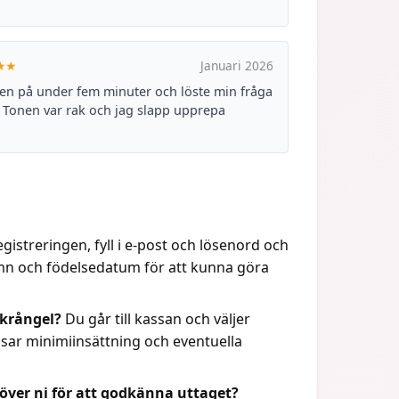
★★
Januari 2026
ten på under fem minuter och löste min fråga
 Tonen var rak och jag slapp upprepa
istreringen, fyll i e-post och lösenord och
amn och födelsedatum för att kunna göra
 krångel?
Du går till kassan och väljer
visar minimiinsättning och eventuella
över ni för att godkänna uttaget?