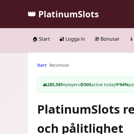
👑 PlatinumSlots
🏠 Start
🔐 Logga in
🎁 Bonusar

Start
Recension
👥
285,585+
players
🟢
505
active today
💸
94%
pa
PlatinumSlots r
och pålitlighet