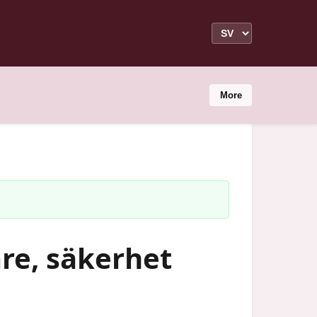
More
re, säkerhet