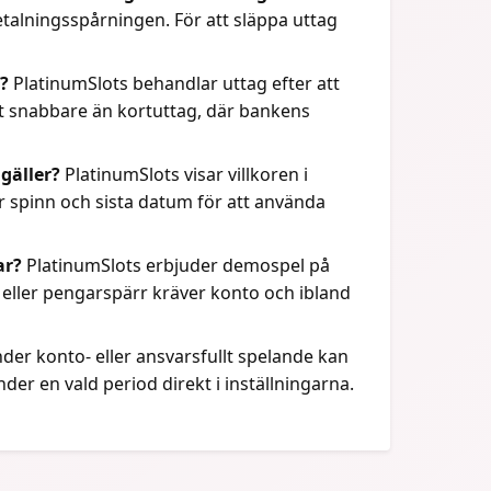
etalningsspårningen. För att släppa uttag
s?
PlatinumSlots behandlar uttag efter att
alt snabbare än kortuttag, där bankens
gäller?
PlatinumSlots visar villkoren i
r spinn och sista datum för att använda
ar?
PlatinumSlots erbjuder demospel på
 eller pengarspärr kräver konto och ibland
der konto- eller ansvarsfullt spelande kan
er en vald period direkt i inställningarna.