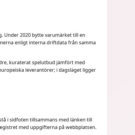
. Under 2020 bytte varumärket till en
ionerna enligt interna driftdata från samma
ndre, kuraterat spelutbud jämfört med
europeiska leverantörer; i dagsläget ligger
tå i sidfoten tillsammans med länken till
registret med uppgifterna på webbplatsen.