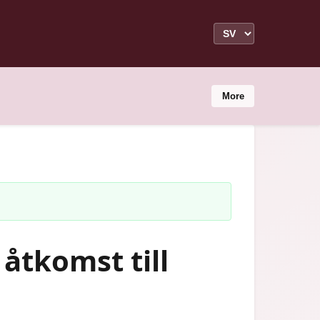
More
åtkomst till