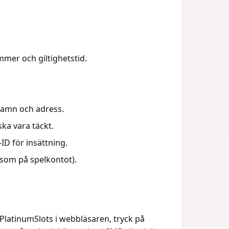
mer och giltighetstid.
namn och adress.
ska vara täckt.
D för insättning.
om på spelkontot).
latinumSlots i webbläsaren, tryck på