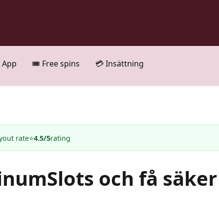
 App
🎟️ Free spins
💳 Insättning
yout rate
⭐
4.5/5
rating
inumSlots och få säker 