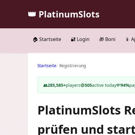
👑 PlatinumSlots
🏠 Startseite
🔐 Login
🎁 Boni
📱 
Startseite
Registrierung
👥
285,585+
players
🟢
505
active today
💸
94%
pa
PlatinumSlots Re
prüfen und star