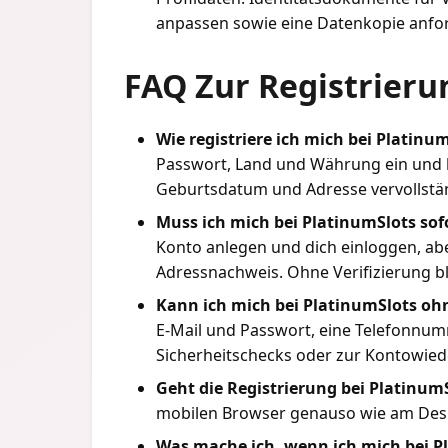
anpassen sowie eine Datenkopie anfo
FAQ Zur Registrieru
Wie registriere ich mich bei Platin
Passwort, Land und Währung ein und be
Geburtsdatum und Adresse vervollstä
Muss ich mich bei PlatinumSlots sofo
Konto anlegen und dich einloggen, ab
Adressnachweis. Ohne Verifizierung b
Kann ich mich bei PlatinumSlots oh
E-Mail und Passwort, eine Telefonnumm
Sicherheitschecks oder zur Kontowied
Geht die Registrierung bei Platinum
mobilen Browser genauso wie am Deskto
Was mache ich, wenn ich mich bei P