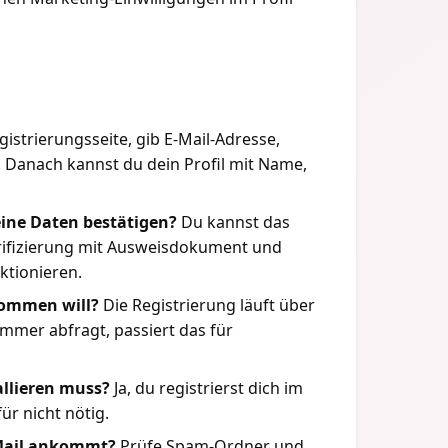
gistrierungsseite, gib E-Mail-Adresse,
. Danach kannst du dein Profil mit Name,
meine Daten bestätigen?
Du kannst das
erifizierung mit Ausweisdokument und
ktionieren.
kommen will?
Die Registrierung läuft über
ummer abfragt, passiert das für
allieren muss?
Ja, du registrierst dich im
r nicht nötig.
-Mail ankommt?
Prüfe Spam-Ordner und