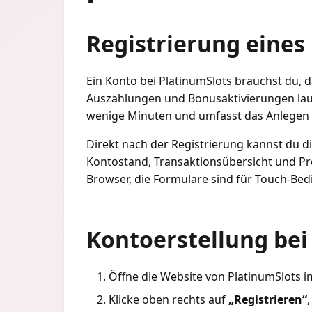
Registrierung eines
Ein Konto bei PlatinumSlots brauchst du, 
Auszahlungen und Bonusaktivierungen laufe
wenige Minuten und umfasst das Anlegen v
Direkt nach der Registrierung kannst du d
Kontostand, Transaktionsübersicht und Pro
Browser, die Formulare sind für Touch-Bedi
Kontoerstellung bei
Öffne die Website von PlatinumSlots i
Klicke oben rechts auf
„Registrieren“