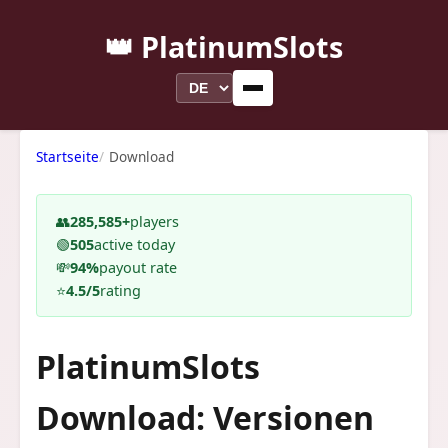
👑 PlatinumSlots
Startseite
Download
👥
285,585+
players
🟢
505
active today
💸
94%
payout rate
⭐
4.5/5
rating
PlatinumSlots
Download: Versionen