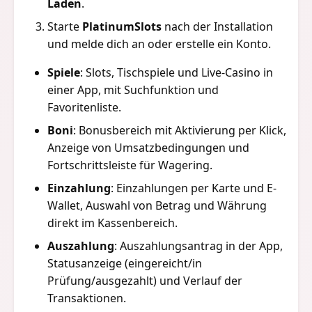
Laden
.
Starte
PlatinumSlots
nach der Installation
und melde dich an oder erstelle ein Konto.
Spiele
: Slots, Tischspiele und Live-Casino in
einer App, mit Suchfunktion und
Favoritenliste.
Boni
: Bonusbereich mit Aktivierung per Klick,
Anzeige von Umsatzbedingungen und
Fortschrittsleiste für Wagering.
Einzahlung
: Einzahlungen per Karte und E-
Wallet, Auswahl von Betrag und Währung
direkt im Kassenbereich.
Auszahlung
: Auszahlungsantrag in der App,
Statusanzeige (eingereicht/in
Prüfung/ausgezahlt) und Verlauf der
Transaktionen.