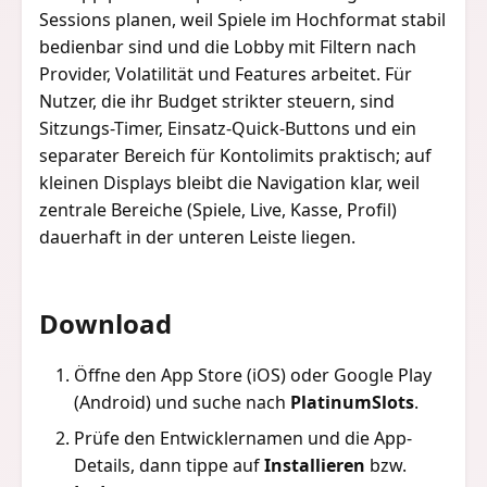
Sessions planen, weil Spiele im Hochformat stabil
bedienbar sind und die Lobby mit Filtern nach
Provider, Volatilität und Features arbeitet. Für
Nutzer, die ihr Budget strikter steuern, sind
Sitzungs-Timer, Einsatz-Quick-Buttons und ein
separater Bereich für Kontolimits praktisch; auf
kleinen Displays bleibt die Navigation klar, weil
zentrale Bereiche (Spiele, Live, Kasse, Profil)
dauerhaft in der unteren Leiste liegen.
Download
Öffne den App Store (iOS) oder Google Play
(Android) und suche nach
PlatinumSlots
.
Prüfe den Entwicklernamen und die App-
Details, dann tippe auf
Installieren
bzw.