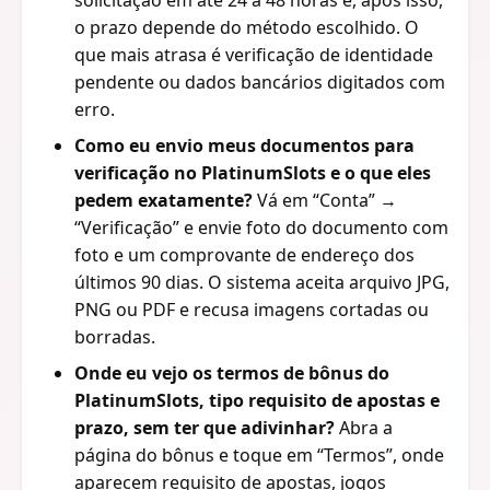
o prazo depende do método escolhido. O
que mais atrasa é verificação de identidade
pendente ou dados bancários digitados com
erro.
Como eu envio meus documentos para
verificação no PlatinumSlots e o que eles
pedem exatamente?
Vá em “Conta” →
“Verificação” e envie foto do documento com
foto e um comprovante de endereço dos
últimos 90 dias. O sistema aceita arquivo JPG,
PNG ou PDF e recusa imagens cortadas ou
borradas.
Onde eu vejo os termos de bônus do
PlatinumSlots, tipo requisito de apostas e
prazo, sem ter que adivinhar?
Abra a
página do bônus e toque em “Termos”, onde
aparecem requisito de apostas, jogos