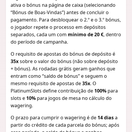
ativa o bónus na página de caixa (selecionando
“Bónus de Boas-Vindas”) antes de concluir o
pagamento. Para desbloquear o 2.º e o 3.º bónus,
o jogador repete o processo em depósitos
separados, cada um com
mínimo de 20 €
, dentro
do período de campanha.
O requisito de apostas do bónus de depósito é
35x
sobre o valor do bónus (não sobre depósito
+ bónus). As rodadas grátis geram ganhos que
entram como “saldo de bónus” e seguem o
mesmo requisito de apostas de
35x
. O
PlatinumSlots define contribuição de
100%
para
slots e
10%
para jogos de mesa no cálculo do
wagering.
O prazo para cumprir o wagering é de
14 dias
a
partir do crédito de cada parcela do bónus; após