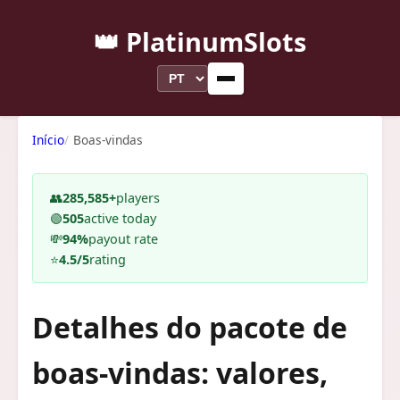
👑 PlatinumSlots
Início
Boas-vindas
👥
285,585+
players
🟢
505
active today
💸
94%
payout rate
⭐
4.5/5
rating
Detalhes do pacote de
boas-vindas: valores,