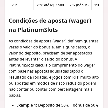
VIP
75% até R$ 2.500
25x (bônus)
150 giro
Condições de aposta (wager)
na PlatinumSlots
As condições de aposta (wager) definem quantas
vezes o valor do bónus e, em alguns casos, o
valor do depósito, precisam de ser apostados
antes de levantar o saldo do bónus. A
PlatinumSlots calcula o cumprimento do wager
com base nas apostas liquidadas (após o
resultado da rodada), e jogos com RTP muito alto
ou apostas em modos de risco reduzido podem
não contar ou contar com percentagens mais
baixas.
Example 1:
Depósito de 50 € + bónus de 50 €