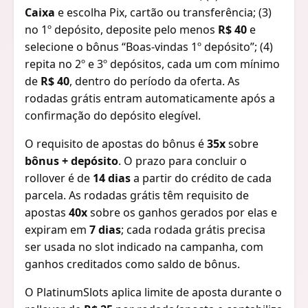
Caixa
e escolha Pix, cartão ou transferência; (3)
no 1º depósito, deposite pelo menos
R$ 40
e
selecione o bônus “Boas-vindas 1º depósito”; (4)
repita no 2º e 3º depósitos, cada um com mínimo
de
R$ 40
, dentro do período da oferta. As
rodadas grátis entram automaticamente após a
confirmação do depósito elegível.
O requisito de apostas do bônus é
35x
sobre
bônus + depósito
. O prazo para concluir o
rollover é de
14 dias
a partir do crédito de cada
parcela. As rodadas grátis têm requisito de
apostas
40x
sobre os ganhos gerados por elas e
expiram em
7 dias
; cada rodada grátis precisa
ser usada no slot indicado na campanha, com
ganhos creditados como saldo de bônus.
O PlatinumSlots aplica limite de aposta durante o