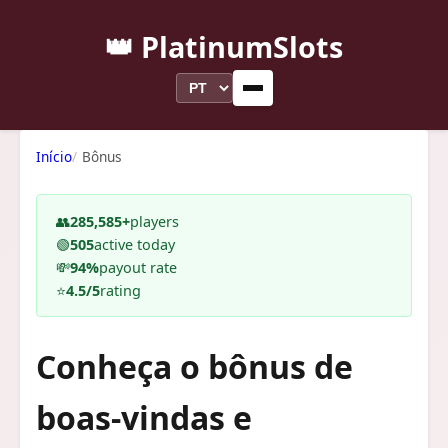
👑 PlatinumSlots
Início
Bônus
👥
285,585+
players
🟢
505
active today
💸
94%
payout rate
⭐
4.5/5
rating
Conheça o bônus de
boas-vindas e