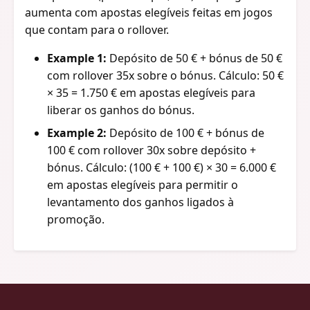
aumenta com apostas elegíveis feitas em jogos
que contam para o rollover.
Example 1:
Depósito de 50 € + bónus de 50 €
com rollover 35x sobre o bónus. Cálculo: 50 €
× 35 = 1.750 € em apostas elegíveis para
liberar os ganhos do bónus.
Example 2:
Depósito de 100 € + bónus de
100 € com rollover 30x sobre depósito +
bónus. Cálculo: (100 € + 100 €) × 30 = 6.000 €
em apostas elegíveis para permitir o
levantamento dos ganhos ligados à
promoção.