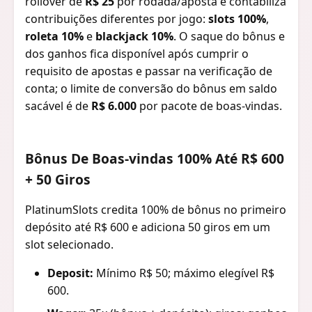
rollover de
R$ 25
por rodada/aposta e contabiliza
contribuições diferentes por jogo:
slots 100%
,
roleta 10%
e
blackjack 10%
. O saque do bônus e
dos ganhos fica disponível após cumprir o
requisito de apostas e passar na verificação de
conta; o limite de conversão do bônus em saldo
sacável é de
R$ 6.000
por pacote de boas-vindas.
Bônus De Boas-vindas 100% Até R$ 600
+ 50 Giros
PlatinumSlots credita 100% de bônus no primeiro
depósito até R$ 600 e adiciona 50 giros em um
slot selecionado.
Deposit:
Mínimo R$ 50; máximo elegível R$
600.