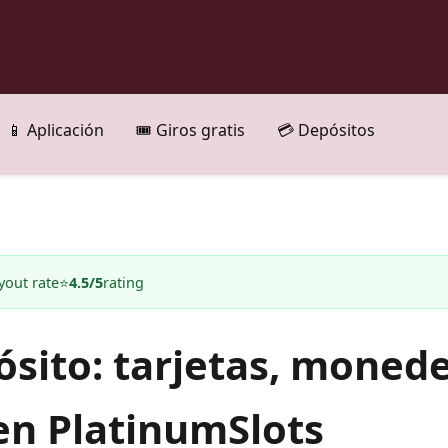
📱 Aplicación
🎟️ Giros gratis
💳 Depósitos
yout rate
⭐
4.5/5
rating
sito: tarjetas, monede
n PlatinumSlots