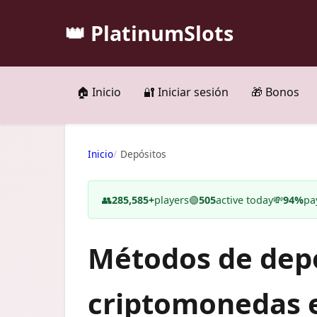
👑 PlatinumSlots
🏠 Inicio
🔐 Iniciar sesión
🎁 Bonos
Inicio
Depósitos
👥
285,585+
players
🟢
505
active today
💸
94%
pa
Métodos de depó
criptomonedas e