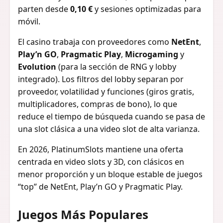
parten desde
0,10 €
y sesiones optimizadas para
móvil.
El casino trabaja con proveedores como
NetEnt
,
Play’n GO
,
Pragmatic Play
,
Microgaming
y
Evolution
(para la sección de RNG y lobby
integrado). Los filtros del lobby separan por
proveedor, volatilidad y funciones (giros gratis,
multiplicadores, compras de bono), lo que
reduce el tiempo de búsqueda cuando se pasa de
una slot clásica a una video slot de alta varianza.
En 2026, PlatinumSlots mantiene una oferta
centrada en video slots y 3D, con clásicos en
menor proporción y un bloque estable de juegos
“top” de NetEnt, Play’n GO y Pragmatic Play.
Juegos Más Populares