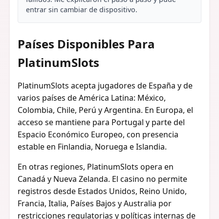
entrar sin cambiar de dispositivo.
Países Disponibles Para
PlatinumSlots
PlatinumSlots acepta jugadores de España y de
varios países de América Latina: México,
Colombia, Chile, Perú y Argentina. En Europa, el
acceso se mantiene para Portugal y parte del
Espacio Económico Europeo, con presencia
estable en Finlandia, Noruega e Islandia.
En otras regiones, PlatinumSlots opera en
Canadá y Nueva Zelanda. El casino no permite
registros desde Estados Unidos, Reino Unido,
Francia, Italia, Países Bajos y Australia por
restricciones regulatorias y políticas internas de