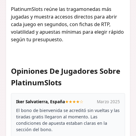
PlatinumSlots reúne las tragamonedas más
jugadas y muestra accesos directos para abrir
cada juego en segundos, con fichas de RTP,
volatilidad y apuestas mínimas para elegir rápido
según tu presupuesto.
Opiniones De Jugadores Sobre
PlatinumSlots
Iker Salvatierra, España
★★★★☆
Marzo 2025
El bono de bienvenida se acreditó sin vueltas y las
tiradas gratis llegaron al momento. Las
condiciones de apuesta estaban claras en la
sección del bono.