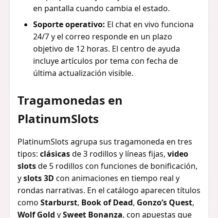
en pantalla cuando cambia el estado.
Soporte operativo:
El chat en vivo funciona
24/7 y el correo responde en un plazo
objetivo de 12 horas. El centro de ayuda
incluye artículos por tema con fecha de
última actualización visible.
Tragamonedas en
PlatinumSlots
PlatinumSlots agrupa sus tragamoneda en tres
tipos:
clásicas
de 3 rodillos y líneas fijas,
video
slots
de 5 rodillos con funciones de bonificación,
y
slots 3D
con animaciones en tiempo real y
rondas narrativas. En el catálogo aparecen títulos
como
Starburst
,
Book of Dead
,
Gonzo’s Quest
,
Wolf Gold
y
Sweet Bonanza
, con apuestas que