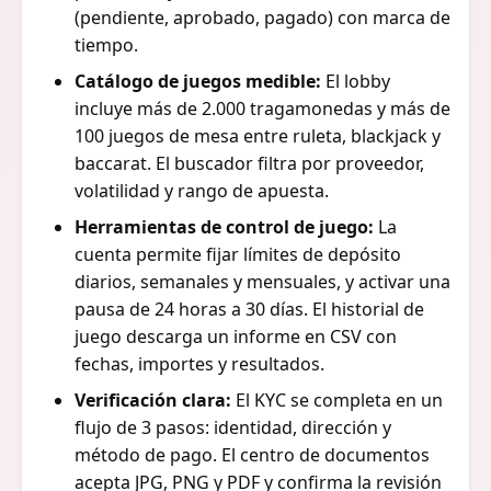
(pendiente, aprobado, pagado) con marca de
tiempo.
Catálogo de juegos medible:
El lobby
incluye más de 2.000 tragamonedas y más de
100 juegos de mesa entre ruleta, blackjack y
baccarat. El buscador filtra por proveedor,
volatilidad y rango de apuesta.
Herramientas de control de juego:
La
cuenta permite fijar límites de depósito
diarios, semanales y mensuales, y activar una
pausa de 24 horas a 30 días. El historial de
juego descarga un informe en CSV con
fechas, importes y resultados.
Verificación clara:
El KYC se completa en un
flujo de 3 pasos: identidad, dirección y
método de pago. El centro de documentos
acepta JPG, PNG y PDF y confirma la revisión