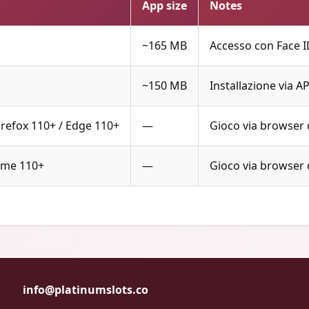
App size
Notes
~165 MB
Accesso con Face 
~150 MB
Installazione via 
refox 110+ / Edge 110+
—
Gioco via browser 
rome 110+
—
Gioco via browser 
info@platinumslots.co