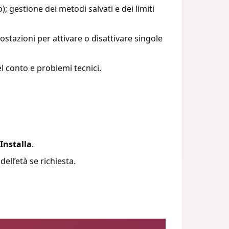
); gestione dei metodi salvati e dei limiti
stazioni per attivare o disattivare singole
l conto e problemi tecnici.
Installa
.
ell’età se richiesta.