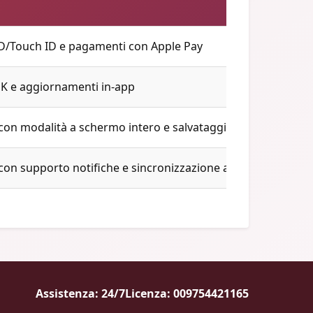
ID/Touch ID e pagamenti con Apple Pay
APK e aggiornamenti in-app
con modalità a schermo intero e salvataggio sessione
con supporto notifiche e sincronizzazione account
Assistenza: 24/7
Licenza: 009754421165