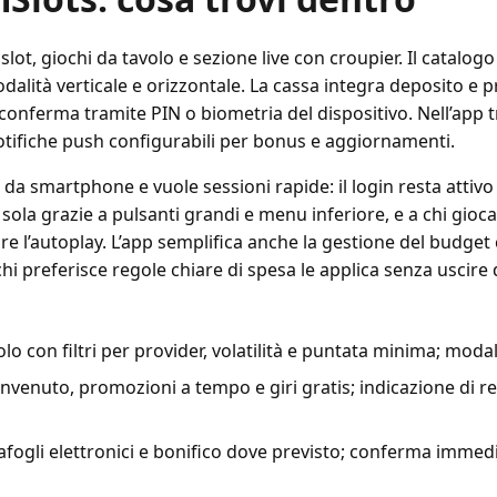
ot, giochi da tavolo e sezione live con croupier. Il catalogo in
odalità verticale e orizzontale. La cassa integra deposito e p
onferma tramite PIN o biometria del dispositivo. Nell’app tr
a notifiche push configurabili per bonus e aggiornamenti.
a smartphone e vuole sessioni rapide: il login resta attivo e
sola grazie a pulsanti grandi e menu inferiore, e a chi gioc
are l’autoplay. L’app semplifica anche la gestione del budge
chi preferisce regole chiare di spesa le applica senza uscire d
volo con filtri per provider, volatilità e puntata minima; mod
nvenuto, promozioni a tempo e giri gratis; indicazione di re
tafogli elettronici e bonifico dove previsto; conferma immedi